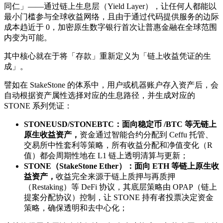
同仁」——通过链上生息层（Yield Layer），让任何人都能以
最小门槛参与全球收益网络，且由于通过代码提供服务的边际
成本趋近于 0，加密原生数字银行首次让普惠金融在全球范围
内变为可能。
其中核心就在于将「存款」重新定义为「链上收益凭证的生
成」。
譬如在 StakeStone 的体系中，用户或机器账户存入资产后，会
自动根据资产属性选择对应的生息路径，并生成对应的
STONE 系列凭证：
STONEUSD/STONEBTC：面向稳定币 /BTC 等无链上
原生收益资产，
资金通过智能合约分配到 Ceffu 托管、
交易所中性套利等策略，所有收益分配和净值变化（R
值）都会周期性地在 L1 链上透明清算与更新；
STONE（StakeStone Ether）：面向 ETH 等链上原生收
益资产，
收益完全来源于链上质押与再质押
（Restaking）等 DeFi 协议，其底层策略由 OPAP（链上
提案分配协议）控制，让 STONE 持有者投票决定资金
策略，确保透明和去中心化；