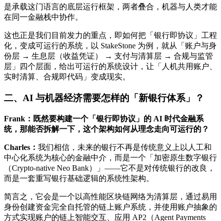
是承载这门语言的底层运行框架，两者叠合，机器与人类才能
在同一金融栈中协作。
这也正是我们目前发力的重点，即如何把「银行即协议」工程
化，变成可运行的系统，以 StakeStone 为例，就从「账户与身
份层 → 生息层（收益凭证） → 支付与清算层 → 合规与监管
层」四个层面，给出可运行的系统设计，让「人机共用账户、
实时清算、合规即代码」变成现实。
二、AI 与机器经济需要怎样的「新银行体系」？
Frank：既然要构建一个「银行即协议」的 AI 时代金融系
统，那能否拆解一下，这个架构如何从理念走向可运行的？
Charles：
我们相信，未来的银行不再是传统意义上以人工和
中心化系统为核心的金融中介，而是一个「加密原生数字银行
（Crypto-native Neo Bank）」——它不是对传统银行的改良，
而是一套重写银行基础逻辑的系统性架构。
简言之，它会是一个以高性能区块链网络为清算层，通过易用
身份创建资金完全自托管的链上账户系统，并使用账户抽象的
方式实现账户的链上智能交互、应用 AP2（Agent Payments