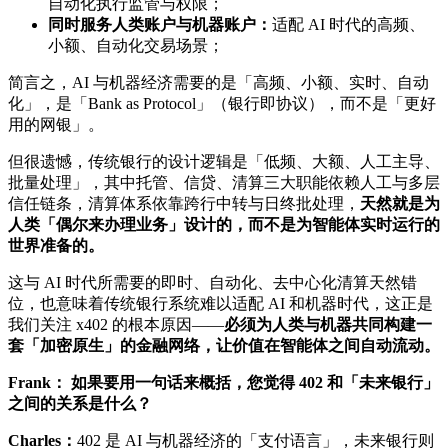
自动化执行监管与权限；
同时服务人类账户与机器账户：
适配 AI 时代的高频、
小额、自动化交易场景；
简言之，AI 与机器经济需要的是「高频、小额、实时、自动
化」，是「Bank as Protocol」（银行即协议），而不是「更好
用的网银」。
但很遗憾，传统银行的设计逻辑是「低频、大额、人工主导、
批量处理」，其中托管、信贷、清算三大职能依赖人工与多层
信任链条，清算体系依靠跨行中转与日终批处理，
天然就是为
人类「偶尔来办理业务」设计的，而不是为智能体实时运行的
世界准备的。
这与 AI 时代所需要的即时、自动化、去中心化清算天然错
位，也意味着传统银行系统难以适配 AI 和机器时代，这正是
我们关注 x402 的根本原因——
必须为人类与机器共同构建一
套「加密原生」的金融网络，让价值在智能体之间自动流动。
Frank： 如果要用一句话来概括，您觉得 402 和「未来银行」
之间的关系是什么？
Charles：
402 是 AI 与机器经济的「支付语言」，未来银行则