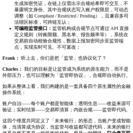
生成加密凭证，在链上仅需出示合规哈希即可交互，不
暴露明文身份。其中合规状态写入账户权限层，可动态
调整（如 Compliant / Restricted / Pending），且兼容多司
法辖区标准，可跨链互认；
可编程监管接口：
监管机构或合规节点可通过 API 直接
定义规则（转账限额、黑名单、报告频率等），系统在
交易前自动校验合规性，数据上报加密同步至监管端
点，实现实时可见、不可篡改；
Frank：
听上去，你们是把「监管」也协议化了？
Charles：
我们的目标是让监管成为系统的原生能力，而不是
外部压力，也可以理解为「监管即协议」，合规即自动执行。
如果从整体上看，我们构建的是一套具备四个原生属性的金融
操作系统：
账户自治——每个账户都是智能体；透明生息——收益来源可
验证；实时结算——交易即清算；内嵌合规——监管即代码。
这四个维度共同定义了「未来银行」的形态，当账户变成智能
体，当清算成为协议，当监管与收益都写进代码，未来的银行