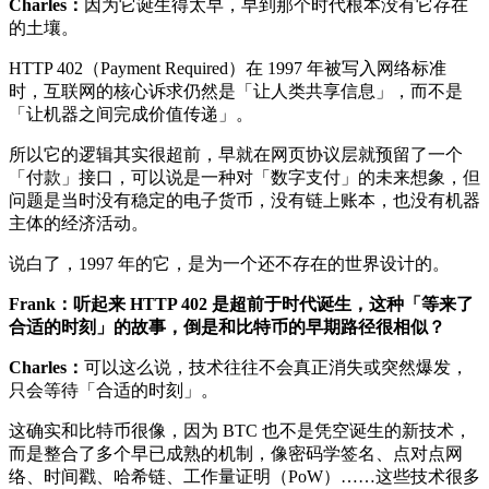
Charles：
因为它诞生得太早，早到那个时代根本没有它存在
的土壤。
HTTP 402（Payment Required）在 1997 年被写入网络标准
时，互联网的核心诉求仍然是「让人类共享信息」，而不是
「让机器之间完成价值传递」。
所以它的逻辑其实很超前，早就在网页协议层就预留了一个
「付款」接口，可以说是一种对「数字支付」的未来想象，但
问题是当时没有稳定的电子货币，没有链上账本，也没有机器
主体的经济活动。
说白了，1997 年的它，是为一个还不存在的世界设计的。
Frank：听起来 HTTP 402 是超前于时代诞生，这种「等来了
合适的时刻」的故事，倒是和比特币的早期路径很相似？
Charles：
可以这么说，技术往往不会真正消失或突然爆发，
只会等待「合适的时刻」。
这确实和比特币很像，因为 BTC 也不是凭空诞生的新技术，
而是整合了多个早已成熟的机制，像密码学签名、点对点网
络、时间戳、哈希链、工作量证明（PoW）……这些技术很多