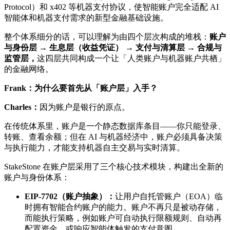
Protocol）和 x402 等机器支付协议，使智能账户完全适配 AI
智能体和机器支付需求的新型金融基础设施。
整个体系细分的话，可以理解为由四个层次构成的堆栈：
账户
与身份层 → 生息层（收益凭证） → 支付与清算层 → 合规与
监管层，
这四层共同构成一个让「人类账户与机器账户共栖」
的金融网络。
Frank：为什么要首先从「账户层」入手？
Charles：
因为账户是银行的原点。
在传统体系里，账户是一个静态数据库条目——你只能登录、
转账、查看余额；但在 AI 与机器经济中，账户必须具备决策
与执行能力，才能支持机器自主交易与实时清算。
StakeStone 在账户层采用了三个核心技术模块，构建出全新的
账户与身份体系：
EIP-7702（账户抽象）：
让用户自托管账户（EOA）临
时拥有智能合约账户的能力。账户不再只是被动存储，
而能执行策略，例如账户可自动执行限额规则、自动再
配置资金、或响应智能体触发的支付意图。