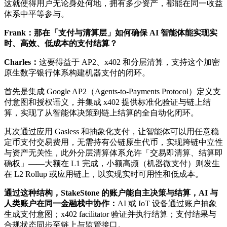
这就使得用户无论身处何地，拥有多少资产，都能在同一收益
体系中平等参与。
Frank：那在「支付与清算层」如何确保 AI 智能体能实现实
时、高效、低成本的支付结算？
Charles：
这要得益于 AP2、x402 和分层清算，支持这个加密
原生数字银行体系构建机器支付的闭环。
首先是集成 Google AP2（Agents-to-Payments Protocol）定义支
付意图和授权语义，并集成 x402 提供标准化验证与链上结
算，实现了从智能体决策到链上结算的全自动化闭环。
其次通过应用 Gasless 和抽象化支付，让智能体可以用任意稳
定币支付交易费用，无需持有公链原生代币，实现跨链中立性
与资产无关性，此外分层清算体系允许「交易即清算、结算即
确权」——大额在 L1 完成，小额高频（机器微支付）则发生
在 L2 Rollup 或应用链上，以实现实时可用性和低成本。
通过这种结构，StakeStone 的账户能自主决策与结算，AI 与
人类账户在同一金融栈中协作：
AI 或 IoT 设备通过账户抽象
生成支付意图；x402 facilitator 验证并执行结算；支付结果与
合规状态同步至链上与监管接口。