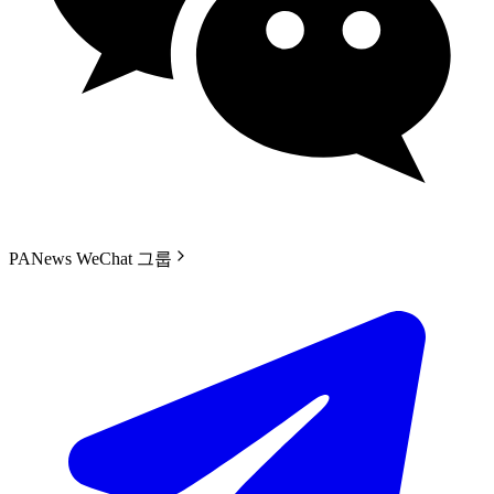
PANews WeChat 그룹