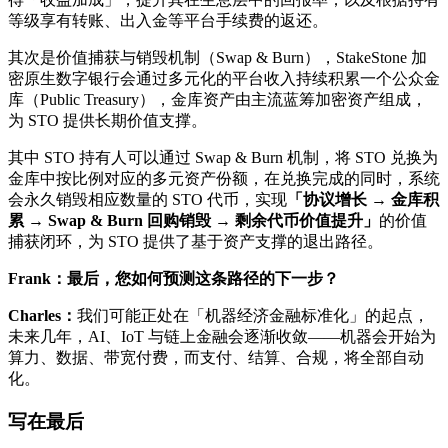
等级享有转账、出入金等平台手续费的返还。
其次是价值捕获与销毁机制（Swap & Burn），StakeStone 加
密原生数字银行会通过多元化的平台收入持续积累一个公众金
库（Public Treasury），金库资产由主流蓝筹加密资产组成，
为 STO 提供长期价值支撑。
其中 STO 持有人可以通过 Swap & Burn 机制，将 STO 兑换为
金库中按比例对应的多元资产份额，在兑换完成的同时，系统
会永久销毁相应数量的 STO 代币，实现
「协议增长 → 金库积
累 → Swap & Burn 回购销毁 → 剩余代币价值提升」
的价值
捕获闭环，为 STO 提供了基于资产支撑的退出路径。
Frank：最后，您如何预测这条路径的下一步？
Charles：
我们可能正处在「机器经济金融标准化」的起点，
未来几年，AI、IoT 与链上金融会逐渐收敛——机器会开始为
算力、数据、带宽付费，而支付、结算、合规，将全部自动
化。
写在最后