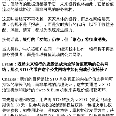
它，但所有的数据流都基于它，未来银行也将如此，它是价值
流动的基础协议，而非可见的服务机构。
这意味着结算不再依赖一家家具体的银行，而是在网络层完
成，合规不是「报表」，而是实时执行的代码，以至于收益分
配、风控、清算，都成为系统原生能力。
换句话说，
银行的「功能」仍在，但「形态」将彻底消失。
当人类账户与机器账户在同一个经济栈中协作，银行将不再是
服务提供者，而是全球价值流动的公共网络。
Frank：既然未来银行的愿景是成为全球价值流动的公共网
络，那么 STO 代币在这个公共网络中如何完成价值捕获？
Charles：
我们的目标是让 STO 具备真正的内在价值支撑和可
持续的增长飞轮，而非单纯的治理凭证，这主要通过 veSTO
治理机制和独特的 Swap & Burn 机制来实现价值捕获闭环。
首先是治理和权益。用户将 STO 转换为 veSTO（锁定 / 归还
期例如 30 天）以参与协议的治理和权益获得，包括决定协议
关键参数，如费用比例、激励发放等，掌控协议发展方向；获
得「收益加成」，提升其在生息层中的回报率；以及根据持有