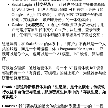
Social Login（社交登录）：
让账户的创建与登录体验降
到 Web2 级别，用户无需助记词即可拥有链上身份（如
Google、Apple ID 登录），结合 MPC 或智能合约托管
私钥，实现真正「账户即身份」的一体化体验；
Gasless（无感交易）：
通过中继服务或协议级代付，用
户无需持有原生代币支付 Gas 费，从注册、登录到支
付，任何用户或智能体都能在零摩擦条件下发起交互；
这意味着，在 StakeStone 的体系中，「账户」不再只是一个人
类的钱包，而是一个可编程主体（Programmable Agent），它
既可以是你个人，也可以是一个 AI 模型、IoT 设备、算法程
序。
可以这么理解，通过这套体系，每一个 AI 智能体或 IoT 设备
都能拥有一个「有身份、可编程」的链上账户，为机器参与经
济活动奠定基础。
Frank：那这种新银行体系的「生息层」是什么概念，传统银
行收益来自信贷与息差，那加密原生体系中的「存款生息」如
何实现？
Charles：
我们要实现的是比传统金融体系更进一步的「一视