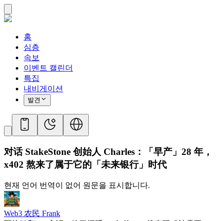
홈
심층
속보
이벤트 캘린더
특집
내비게이션
발견
对话 StakeStone 创始人 Charles：「早产」28 年，
x402 熬来了属于它的「未来银行」时代
현재 언어 번역이 없어 원문을 표시합니다.
Web3 农民 Frank