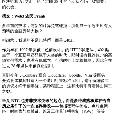
区块链和 AI 交汇，给了沉睡 28 年的 402 状态码「被需要」
的机会。
撰文：Web3 农民 Frank
多年前的技术，与新的计算范式碰撞，演化成一个超出所有人
预料的金融庞然大物？
别想岔，我说的不是比特币，而是 x402。
作为早在 1997 年就被「超前设计」的 HTTP 状态码，402 诞
生于一个互联网还只属于人类的时代，那时没有机器账户的高
频支付需求，也没有低成本、可信的链上结算机制，因此它在
过去 28 年里从未被真正启用。
直到今年，Coinbase 联合 Cloudflare、Google、Visa 等巨头，
开始尝试将其打造为一个通用行业标准 x402，这个沉睡多年
的协议才终于被唤醒，某种程度上，这和比特币有着异曲同工
之妙。
毕竟
BTC 也并非技术突破的起点，而是多种成熟积累在恰当
历史条件下的一次临界爆发
——包括密码学签名、点对点网
络、时间戳与哈希链、以及工作量证明机制（PoW） 等等，