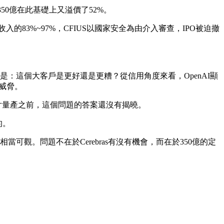
50億在此基礎上又溢價了52%。
入的83%~97%，CFIUS以國家安全為由介入審查，IPO被迫撤
是：這個大客戶是更好還是更糟？從信用角度來看，OpenAI顯
代威脅。
研晶片量產之前，這個問題的答案還沒有揭曉。
的。
可觀。問題不在於Cerebras有沒有機會，而在於350億的定