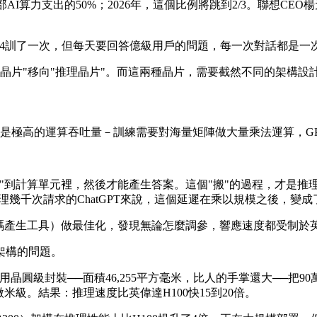
部AI算力支出的50%；2026年，這個比例將跳到2/3。聯想CEO
T-4訓了一次，但每天要回答億級用戶的問題，每一次對話都是
晶片"移向"推理晶片"。而這兩種晶片，需要截然不同的架構設
優勢是極高的運算吞吐量－訓練需要對海量矩陣做大量乘法運算，G
"到計算單元裡，然後才能產生答案。這個"搬"的過程，才是推
幾千次請求的ChatGPT來說，這個延遲在乘以規模之後，變
程式碼產生工具）做最佳化，發現無論怎麼調參，響應速度都受制於
架構的問題。
需要用晶圓級封裝──面積46,255平方毫米，比人的手掌還大──把9
級。結果：推理速度比英偉達H100快15到20倍。