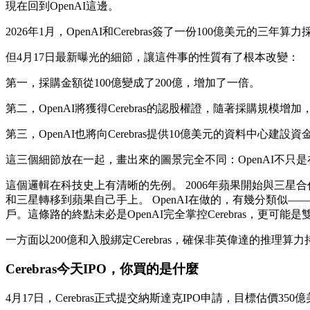
現在回到OpenAI這邊。
2026年1月，OpenAI和Cerebras簽了一份100億美元
但4月17日最新曝光的細節，讓這件事的性質有了根本改變：
第一，採購金額從100億變成了200億，增加了一倍。
第二，OpenAI將獲得Cerebras的認股權證，隨著採購規模增加，
第三，OpenAI也將向Cerebras提供10億美元的資料中心建設資金
這三個細節放在一起，畫出來的圖景完全不同：OpenAI不只是
這個邏輯在科技史上有清晰的先例。 2006年蘋果開始與三
和三星轉移到蘋果自己手上。 OpenAI在做的，有幾分類似——
戶。這條路的終點未必是OpenAI完全掌控Cerebras，更可
一方面以200億和入股綁定Cerebras，確保非英偉達的推理
Cerebras今天IPO，你買的是什麼
4月17日，Cerebras正式提交納斯達克IPO申請，目標估價35