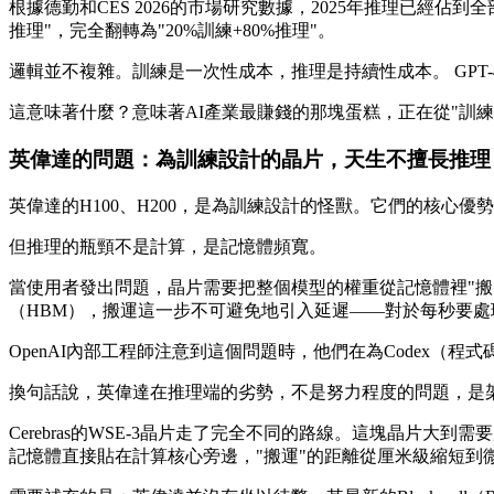
根據德勤和CES 2026的市場研究數據，2025年推理已經佔到全
推理"，完全翻轉為"20%訓練+80%推理"。
邏輯並不複雜。訓練是一次性成本，推理是持續性成本。 GP
這意味著什麼？意味著AI產業最賺錢的那塊蛋糕，正在從"訓練
英偉達的問題：為訓練設計的晶片，天生不擅長推理
英偉達的H100、H200，是為訓練設計的怪獸。它們的核心
但推理的瓶頸不是計算，是記憶體頻寬。
當使用者發出問題，晶片需要把整個模型的權重從記憶體裡"搬
（HBM），搬運這一步不可避免地引入延遲——對於每秒要處理
OpenAI內部工程師注意到這個問題時，他們在為Codex（
換句話說，英偉達在推理端的劣勢，不是努力程度的問題，是
Cerebras的WSE-3晶片走了完全不同的路線。這塊晶片大到
記憶體直接貼在計算核心旁邊，"搬運"的距離從厘米級縮短到微米