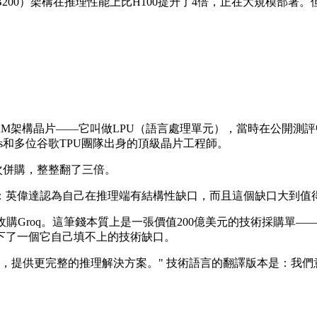
200）架構在推理性能上比H100提升了4倍，正在大規模部署。但Bl
化的SRAM架構晶片——它叫做LPU（語言處理單元），當時在公開
Ross和多位谷歌TPU團隊出身的頂級晶片工程師。
的一次併購，整整翻了三倍。
英偉達認為自己在推理端有結構性缺口，而且這個缺口大到值得
購Groq。這筆錢本質上是一張價值200億美元的技術採購單—
下了一個它自己填不上的技術缺口。
整合，提供更完整的推理解決方案。" 技術語言的翻譯版本是：我