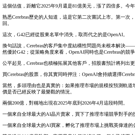
這個估值，距離它2025年9月還是81億美元，漲了四倍多。今年
熟悉Cerebras歷史的人知道，這是它第二次嘗試上市。第一次，
回。
這次，G42已經從股東名單中消失，取而代之的是OpenAI。
換句話說，Cerebras的客戶集中度結構性問題尚未根本解
然優於G42；從策略角度來看，OpenAI同時也是Cerebras的
公平起見，Cerebras也積極拓展其他客戶，招股書預計將列
買Cerebras的股票，你其實同時押注：OpenAI會持續選擇Cer
當然，多頭理由也是真實的：如果推理市場的規模按預測軌道增長，C
價是否已經反映了最樂觀的情況。
兩個200億，對稱地出現在2025年底到2026年4月這段時間。
一個來自全球最大的AI晶片賣家，買下了推理市場競爭對手的
一個來自全球最大的AI買家，孵化了推理市場上挑戰英偉達的