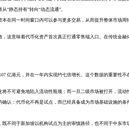
从“静态持有”转向“动态流通”。
资本在同一时间窗口内可以参与更多交易，从而提升整体市场周
放，这意味着代币化资产首次真正打通零售端入口。在传统金融
理规模达 107 亿港元，并在一年内实现约七倍增长。这个数据的重
化将不可避免地陷入流动性瓶颈；而一旦二级市场被打开，流动
的确认：代币化不再是试点，而已经具备成为市场基础设施的条
，既不同于新加坡以机构试点为主的审慎路径，也不同于中东市