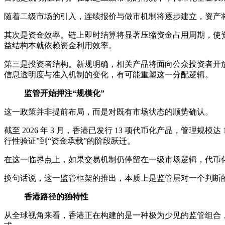
随着二级市场的引入，连续报价与做市机制将逐步建立，资产将
其次是资金效率。链上即时结算将显著压缩资金占用周期，使
益结构本就依赖资金利用效率。
第三是投资者结构。新规明确，相关产品将面向公众投资者开
信息透明度与准入机制的变化，有可能重塑这一分配逻辑。
监管开始押注“规模化”
这一政策并非提前布局，而是对既有市场状态的顺势确认。
截至 2026 年 3 月，香港已发行 13 项代币化产品，管
行性验证”到“资金承载”的阶段跃迁。
在这一临界点上，如果交易机制仍停留在一级市场逻辑，代币
换句话说，这一监管框架的推出，本质上是监管层对一个判断
香港路径的独特性
从全球视角来看，香港正在构建的是一种极为少见的监管组合