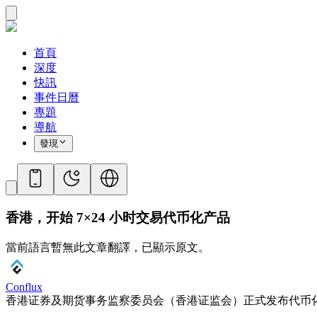
首頁
深度
快訊
事件日曆
專題
導航
發現
香港，开始 7×24 小时交易代币化产品
當前語言暫無此文章翻譯，已顯示原文。
Conflux
香港证券及期货事务监察委员会（香港证监会）正式发布代币