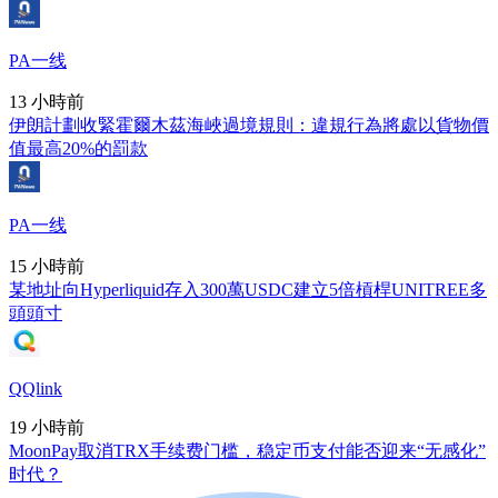
PA一线
13 小時前
伊朗計劃收緊霍爾木茲海峽過境規則：違規行為將處以貨物價
值最高20%的罰款
PA一线
15 小時前
某地址向Hyperliquid存入300萬USDC建立5倍槓桿UNITREE多
頭頭寸
QQlink
19 小時前
MoonPay取消TRX手续费门槛，稳定币支付能否迎来“无感化”
时代？