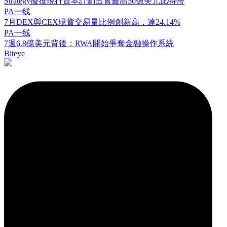
Strategy擬按現行資本計劃出售最高50億美元比特幣
PA一线
7月DEX與CEX現貨交易量比例創新高，達24.14%
PA一线
7週6.8億美元背後：RWA開始爭奪金融操作系統
Biteye