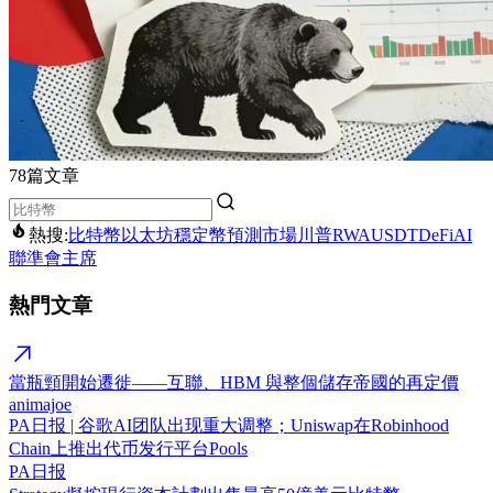
78篇文章
熱搜:
比特幣
以太坊
穩定幣
預測市場
川普
RWA
USDT
DeFi
AI
聯準會主席
熱門文章
當瓶頸開始遷徙——互聯、HBM 與整個儲存帝國的再定價
animajoe
PA日报 | 谷歌AI团队出现重大调整；Uniswap在Robinhood
Chain上推出代币发行平台Pools
PA日报