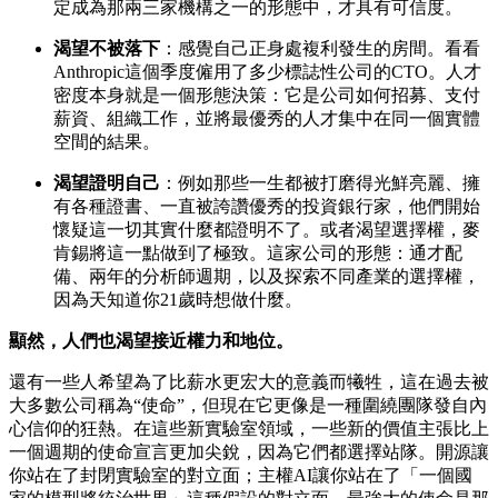
定成為那兩三家機構之一的形態中，才具有可信度。
渴望不被落下
：感覺自己正身處複利發生的房間。看看
Anthropic這個季度僱用了多少標誌性公司的CTO。人才
密度本身就是一個形態決策：它是公司如何招募、支付
薪資、組織工作，並將最優秀的人才集中在同一個實體
空間的結果。
渴望證明自己
：例如那些一生都被打磨得光鮮亮麗、擁
有各種證書、一直被誇讚優秀的投資銀行家，他們開始
懷疑這一切其實什麼都證明不了。或者渴望選擇權，麥
肯錫將這一點做到了極致。這家公司的形態：通才配
備、兩年的分析師週期，以及探索不同產業的選擇權，
因為天知道你21歲時想做什麼。
顯然，人們也渴望接近權力和地位。
還有一些人希望為了比薪水更宏大的意義而犧牲，這在過去被
大多數公司稱為“使命”，但現在它更像是一種圍繞團隊發自內
心信仰的狂熱。在這些新實驗室領域，一些新的價值主張比上
一個週期的使命宣言更加尖銳，因為它們都選擇站隊。開源讓
你站在了封閉實驗室的對立面；主權AI讓你站在了「一個國