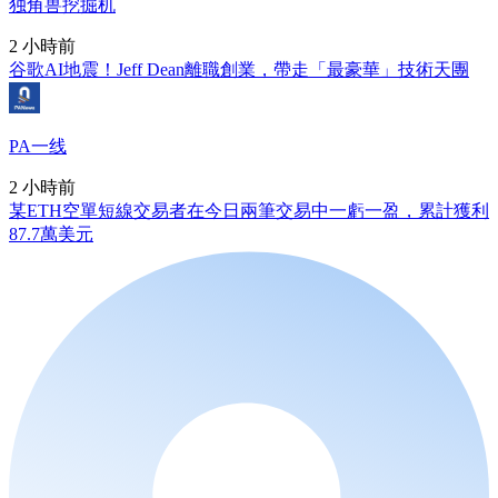
独角兽挖掘机
2 小時前
谷歌AI地震！Jeff Dean離職創業，帶走「最豪華」技術天團
PA一线
2 小時前
某ETH空單短線交易者在今日兩筆交易中一虧一盈，累計獲利
87.7萬美元