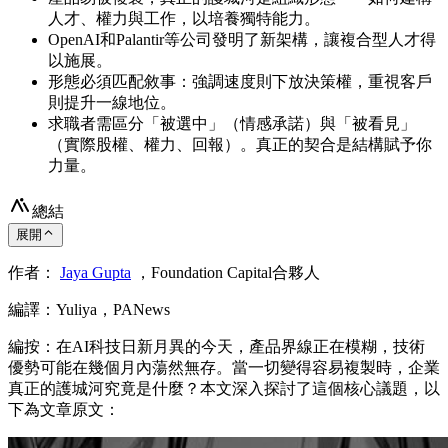
人才、權力與工作，以培養獨特能力。
OpenAI和Palantir等公司發明了新架構，讓複合型人才得
以施展。
形態必須匹配敘事：強調速度則下放決策權，重視客戶
則提升一線地位。
求職者需區分「被選中」（情感承諾）與「被看見」
（實際股權、權力、回報）。真正的契合是結構賦予你
力量。
總結
展開
作者：
Jaya Gupta
，Foundation Capital合夥人
編譯：Yuliya，PANews
編按：在AI科技日新月異的今天，產品界線正在模糊，技術
優勢可能在幾個月內蕩然無存。當一切變得容易複製時，企業
真正的護城河究竟是什麼？本文深入探討了這個核心議題，以
下為文章原文：