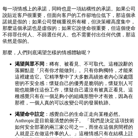
每一項情感上的承諾，同時也是一項結構性的承諾。如果公司
說貼近客戶很重要，但面向客戶的工作卻地位低下，那這個承
諾就是假的；如果公司聲稱重視所有權，但決策權高度集中，
那麼這個承諾也是虛假的；如果它說使命很重要，但這個使命
不得罪任何人、不篩選任何人、也不需要付出任何代價，那這
依然是假的。
那麼，人們到底渴望怎樣的情感體驗呢？
渴望與眾不同
：稀有、被看見、不可取代。這種說辭的
落腳點是「只有你才能做到」。只有你夠獨特，才能來
這裡建造它。它精準擊中了大多數高績效者內心深處隱
密的不安全感：懷疑自己的優秀是脆弱的，懷疑別人可
能也能勝任這份工作，懷疑自己還沒有被真正看見。這
種感覺只有在一個足夠小的組織形態中才有效，因為在
那裡，一個人真的可以改變公司的發展軌跡。
渴望命中註定
：感覺自己的生命正走向某種必然。
Anthropic是目前最清楚的例子。 「我們是決定這項技術
如何安全部署的兩三家公司之一，而坐在這個房間裡的
人就是正在做這件事的人。」這種情感只有在結構上註