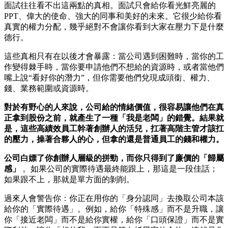
面試往往看不出這兩點的真相。面試只會給你看光鮮亮麗的
PPT、偉大的使命、強大的同事和美好的未來。它很少給你看
真實的權力分配，幾乎絕對不會讓你看到大家在壓力下是什麼
德行。
這些真相只有在以後才會暴露：當公司遇到困難時，當你的工
作變得棘手時，當你要申請他們不想給的資源時，或者當他們
嘴上說“看好你的潛力”，但你需要他們兌現成頭銜、權力、
錢、業務範圍或資源時。
對於有野心的人來說，公司給的情緒價值，很容易讓他們在真
正拿到股份之前，就產生了一種「我是老闆」的錯覺。結果就
是，這些高績效員工幹著創辦人的活兒，扛著高階主管才該扛
的壓力，操著合夥人的心，但拿的還是普通員工的錢和權力。
公司白嫖了你創辦人層級的拼勁，而你只得到了廉價的「歸屬
感」
。如果公司的實際待遇最終能跟上，那這是一段佳話；
如果跟不上，那就是單方面的剝削。
過來人會警告你：你正在用你的「身分認同」去換取公司本該
給你的「實際待遇」。例如，給你「特殊感」而不是升職，讓
你「接近老闆」而不是給你實權，給你「口頭保證」而不是實