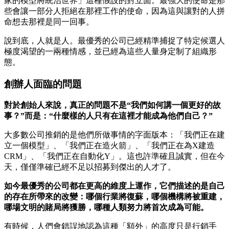
家的模型將統治世界」這種假設的對立面。最強大的使命是那
些會讓一部分人拒絕在那裡工作的使命，因為這與讓對的人拼
命想去那裡是同一回事。
說到底，人就是人。最優秀的公司已經精準捕捉了特定候選人
極度渴望的一兩種情感，並已經為這些人量身定制了組織形
態。
創辦人面臨的問題
對於創始人來說，真正的問題不是“我們如何講一個更好的故
事？”而是：“什麼樣的人只有在這裡才能成為他們自己？”
大多數公司推銷的是他們所做事情的字面版本：「我們正在建
立一個模型」、「我們正在造火箭」、「我們正在為X建造
CRM」、「我們正在自動化Y」。這也許準確且誠實，但在今
天，僅僅準確已經不足以招募到傑出的人才了。
如今最優秀的公司都在更高的維度上運作，它們描述的是自己
的存在所帶來的改變：哪個行業將復蘇，哪個機構將被重建，
哪場文明的賭局將獲勝，哪種人類努力將首次成為可能。
有時候，人們會錯誤地認為這種「額外」的高度只是行銷手