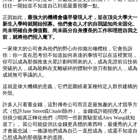
往往一開始並不知道自己到底最重視哪一點。
正因如此，
最強大的機構會儘早發現人才，並在頂尖大學大一
新生入學時就開始招募。他們會在人才的自我認知尚未固化、
尚未明確自身價值觀、尚未區分自身擅長的工作和理想自我之
前，就將他們招入麾下。
一家偉大的公司會為他們的野心向你拋出橄欖枝，它會告訴
你：你一直在思考但不知道如何表達的事情可以在這裡實現，
你可以成為那個推進火星計劃時間表的人，成為見證前沿技術
突破的人，成為能夠在支離破碎的體制中游刃有餘的人，成為
成就無可爭議的人。
這就是偉大機構的意義，它們是圍繞著某種特定人群所建構的
外殼。
許多人只看重金錢，這對傳奇公司而言是最無趣的人才競爭方
式（也許Jane Street或Citadel除外）。金錢或許能招攬人才，
但很少能真正轉化他們（問問一些新實驗室或Alex Wang就知
道了）。當公司能提供比金錢更具體的東西時，最優秀的人才
才會最忠誠：一條讓他們成為自己一直想成為，或還不知道自
己想成為的那個版本的道路。