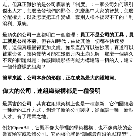
走。但真正難抄的是公司底層的「制度」：一家公司如何吸引
傑出人才，怎麼激發他們的野心，怎麼集中大家的智慧，怎麼
分配權力，以及怎麼把工作變成一套別人根本複製不了的「利
滾利」系統。
最頂尖的公司一直都明白一個道理：
員工不是公司的工具，員
工就是公司本身
。但在AI時代，由於其他一切都在快速發
展，這個真理變得更加尖銳。如果產品可以被抄襲，賽道可以
被重命名，技術優勢可能在幾個月內土崩瓦解，那麼一個經久
不衰的問題就是：你該圍繞那些有能力構建這一切的人，建立
一個什麼樣的組織？
簡單來說，公司本身的形態，正在成為最大的護城河。
偉大的公司，連組織架構都是一種發明
最厲害的公司，其實在組織架構上也是一種創新。它們圍繞著
一種新的工作方式，創造了新的公司製度，從而讓一種「新型
人才」有了用武之地。
例如
OpenAI
，它既不像大學裡的學術機構，也不像傳統的企
業實驗室或軟體公司。它的核心就是“訓練最前沿的AI模型”，