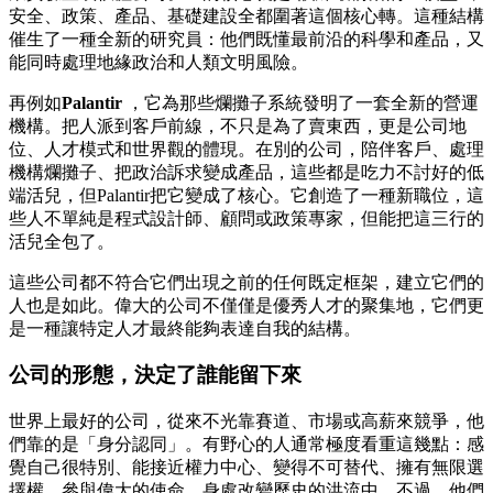
安全、政策、產品、基礎建設全都圍著這個核心轉。這種結構
催生了一種全新的研究員：他們既懂最前沿的科學和產品，又
能同時處理地緣政治和人類文明風險。
再例如
Palantir
，它為那些爛攤子系統發明了一套全新的營運
機構。把人派到客戶前線，不只是為了賣東西，更是公司地
位、人才模式和世界觀的體現。在別的公司，陪伴客戶、處理
機構爛攤子、把政治訴求變成產品，這些都是吃力不討好的低
端活兒，但Palantir把它變成了核心。它創造了一種新職位，這
些人不單純是程式設計師、顧問或政策專家，但能把這三行的
活兒全包了。
這些公司都不符合它們出現之前的任何既定框架，建立它們的
人也是如此。偉大的公司不僅僅是優秀人才的聚集地，它們更
是一種讓特定人才最終能夠表達自我的結構。
公司的形態，決定了誰能留下來
世界上最好的公司，從來不光靠賽道、市場或高薪來競爭，他
們靠的是「身分認同」。有野心的人通常極度看重這幾點：感
覺自己很特別、能接近權力中心、變得不可替代、擁有無限選
擇權、參與偉大的使命、身處改變歷史的洪流中。不過，他們