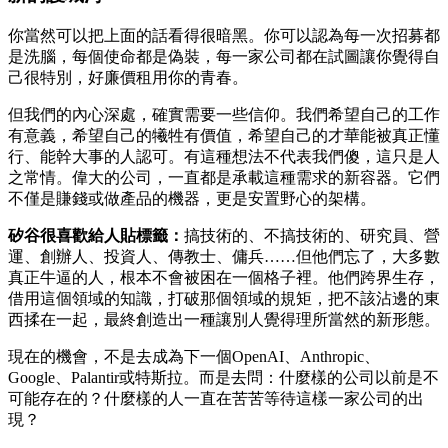
你當然可以把上面的話看得很暗黑。你可以認為每一次招募都
是洗腦，每個使命都是偽裝，每一家公司都在試圖讓你覺得自
己很特別，好廉價租用你的青春。
但我們的內心深處，確實需要一些信仰。我們希望自己的工作
有意義，希望自己的犧牲有價值，希望自己的才華能被真正懂
行、能幹大事的人認可。有這種想法不代表我們傻，這只是人
之常情。偉大的公司，一直都是承載這種需求的新容器。它們
不僅是賺錢或做產品的機器，更是安置野心的架構。
矽谷很喜歡給人貼標籤：
搞技術的、不搞技術的、研究員、營
運、創辦人、投資人、傳教士、傭兵……但他們忘了，大多數
真正牛逼的人，根本不會被困在一個格子裡。他們跨界生存，
借用這個領域的知識，打破那個領域的規矩，把不該沾邊的東
西揉在一起，最終創造出一種讓別人覺得理所當然的新形態。
現在的機會，不是去成為下一個OpenAI、Anthropic、
Google、Palantir或特斯拉。而是去問：什麼樣的公司以前是不
可能存在的？什麼樣的人一直在苦苦等待這樣一家公司的出
現？