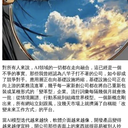
對所有人來說，AI領域的一切都在走向融合，這已經是一個
不爭的事實。那些我曾經認為八竿子打不著的公司，如今卻成
了競爭對手。應用層正在向基礎設施坍縮，基礎設施公司正在
向上游的業務流進軍，幾乎每一家新創公司都在將自己重新包
裝成某種形式的「變革型」企業。流行詞彙每隔幾個月就會換
一批：從情境圖譜、行動系統到組織世界模型。一個新概念剛
出來，所有網站立刻跟風，沒幾天市場上就擠滿了自稱能「改
變未來工作方式」的平台。
當AI模型迭代越來越快，軟體介面越來越像，開發產品變得
越來越便宜時，開公司那些表面上的東西就很容易被別人抄