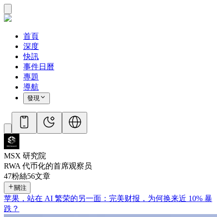
首頁
深度
快訊
事件日曆
專題
導航
發現
MSX 研究院
RWA 代币化的首席观察员
47
粉絲
56
文章
關注
苹果，站在 AI 繁荣的另一面：完美财报，为何换来近 10% 暴
跌？