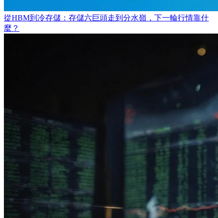
從HBM到冷存儲：存儲六巨頭走到分水嶺，下一輪行情靠什
麼？