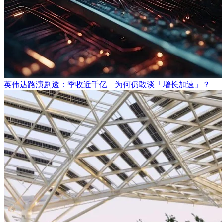
英伟达路演剧透：季收近千亿，为何仍敢谈「增长加速」？