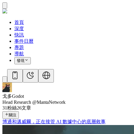
首頁
深度
快訊
事件日曆
專題
導航
發現
戈多Godot
Head Research @MantaNetwork
31
粉絲
26
文章
關注
博通和邁威爾，正在接管 AI 數據中心的底層敘事