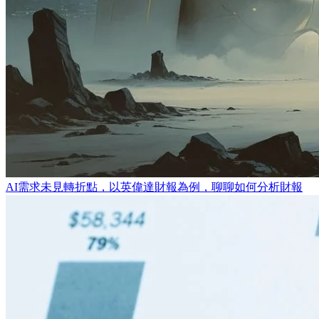
AI需求未見轉折點，以英偉達財報為例，聊聊如何分析財報