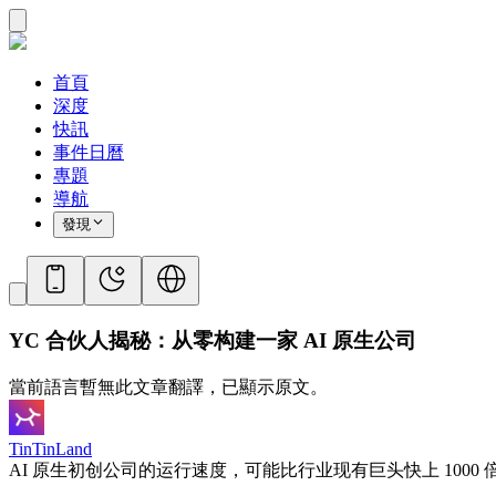
首頁
深度
快訊
事件日曆
專題
導航
發現
YC 合伙人揭秘：从零构建一家 AI 原生公司
當前語言暫無此文章翻譯，已顯示原文。
TinTinLand
AI 原生初创公司的运行速度，可能比行业现有巨头快上 1000 