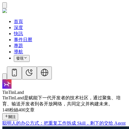
首頁
深度
快訊
事件日曆
專題
導航
發現
TinTinLand
TinTinLand是赋能下一代开发者的技术社区，通过聚集、培
育、输送开发者到各开放网络，共同定义并构建未来。
148
粉絲
400
文章
關注
聪明人的办公方式：把重复工作拆成 Skill，剩下的交给 Agent