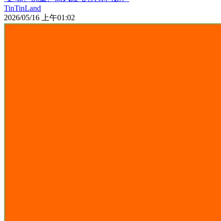
TinTinLand
2026/05/16 上午01:02