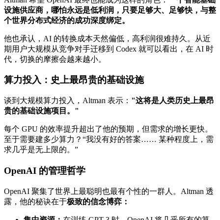
设施供应商，哪怕永远是低利润，只要足够大、足够快，与整
个世界分布式经济的成功深度绑定。
他也承认，AI 的转换成本天然偏低，高利润很难持久。从近
期用户大规模从竞争对手迁移到 Codex 就可以看出，在 AI 时
代，切换的摩擦会越来越小。
算力投入：史上最昂贵的基础设施
谈到大规模算力投入，Altman 表示：
"这将是人类历史上最昂
贵的基础设施项目。"
每个 GPU 的效率提升超出了他的预期，但需求的增长更快。
至于需要建多少算力？“我没有好的答案…… 某种程度上，需
求几乎是无上限的。”
OpenAI 的管理哲学
OpenAI 聚集了世界上最聪明也最有个性的一群人。Altman 透
露，他的秘诀在于
极致的信念博弈：
集中资源：
在训练 GPT-3 时，OpenAI 将几乎所有的算