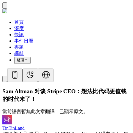
首頁
深度
快訊
事件日曆
專題
導航
發現
Sam Altman 对谈 Stripe CEO：想法比代码更值钱
的时代来了！
當前語言暫無此文章翻譯，已顯示原文。
TinTinLand