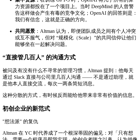
力资源都投在了一个项目上。当时 DeepMind 的人曾警
告这样做会产生有毒的竞争文化；OpenAI 的回答则是：
我们有信念，这就是正确的方向。
共同愿景
：Altman 认为，即便团队成员之间有个人冲突
或互不服气，但对 “规模化（Scale）”的共同信仰让他们
能够坐在一起解决问题。
“直接管几百人” 的沟通方式
被问及有没有什么不寻常的管理习惯，Altman 提到：他每天
通过 Slack 直接与公司里几百人沟通 —— 不是通过助理，就
是他本人直接交流，每次一两条简短消息。
这种分散的方式，有时候反而能给他带来非常有价值的信息。
初创企业的新范式
"想法派" 的复仇
Altman 在 YC 时代养成了一个根深蒂固的偏见：对「只有想
法、需要一个程序员帮我实现」的创业者嗤之以鼻，认为就像