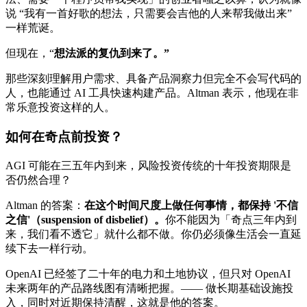
说 “我有一首好歌的想法，只需要会吉他的人来帮我做出来”
一样荒诞。
但现在，“
想法派的复仇到来了。”
那些深刻理解用户需求、具备产品洞察力但完全不会写代码的
人，也能通过 AI 工具快速构建产品。Altman 表示，他现在非
常乐意投资这样的人。
如何在奇点前投资？
AGI 可能在三五年内到来，风险投资传统的十年投资期限是
否仍然合理？
Altman 的答案：
在这个时间尺度上做任何事情，都保持 '不信
之信'（suspension of disbelief）。
你不能因为「奇点三年内到
来，我们看不透它」就什么都不做。你仍必须像生活会一直延
续下去一样行动。
OpenAI 已经签了二十年的电力和土地协议，但只对 OpenAI
未来两年的产品路线图有清晰把握。—— 做长期基础设施投
入，同时对近期保持清醒，这就是他的答案。