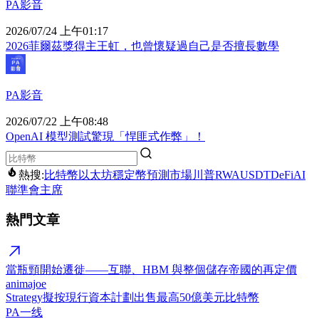
PA影音
2026/07/24 上午01:17
2026菲爾茲獎得主王虹，也曾懷疑過自己是否擅長數學
PA影音
2026/07/22 上午08:48
OpenAI 模型測試驚現「悍匪式作弊」！
熱搜:
比特幣
以太坊
穩定幣
預測市場
川普
RWA
USDT
DeFi
AI
聯準會主席
熱門文章
當瓶頸開始遷徙——互聯、HBM 與整個儲存帝國的再定價
animajoe
Strategy擬按現行資本計劃出售最高50億美元比特幣
PA一线