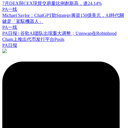
7月DEX與CEX現貨交易量比例創新高，達24.14%
PA一线
Michael Saylor：ChatGPT助Strategy籌資150億美元，AI時代關
鍵是「駕馭機器人」
PA一线
PA日报 | 谷歌AI团队出现重大调整；Uniswap在Robinhood
Chain上推出代币发行平台Pools
PA日报