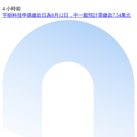
4 小時前
宇樹科技申購繳款日為8月12日，中一籤預計需繳款7.54萬元