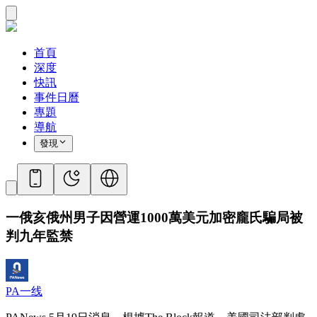
首頁
深度
快訊
事件日曆
專題
導航
發現
一俄亥俄州男子因營運1000萬美元加密龐氏騙局被
判九年監禁
PA一线