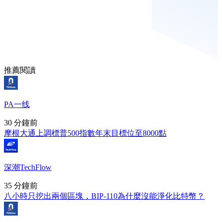
推薦閱讀
PA一线
30 分鐘前
摩根大通上調標普500指數年末目標位至8000點
深潮TechFlow
35 分鐘前
八小時只挖出兩個區塊，BIP-110為什麼沒能淨化比特幣？