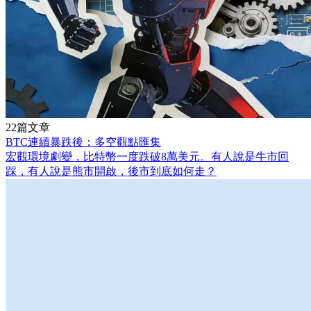
22篇文章
BTC連續暴跌後：多空觀點匯集
宏觀環境劇變，比特幣一度跌破8萬美元。有人說是牛市回
踩，有人說是熊市開啟，後市到底如何走？