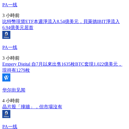
PA一线
3 小時前
比特幣現貨ETF本週淨流入8.54億美元，貝萊德IBIT淨流入
6.94億美元居首
PA一线
3 小時前
Empery Digital 自7月以來出售1635枚BTC套現1.022億美元，
現持有1279枚
华尔街见闻
4 小時前
晶片股「撞牆」，但市場沒有
PA一线