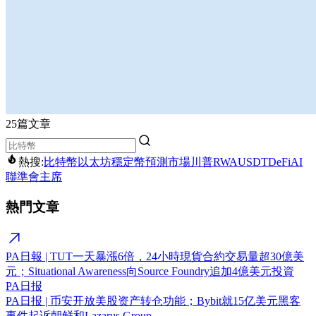
25篇文章
熱搜:
比特幣
以太坊
穩定幣
預測市場
川普
RWA
USDT
DeFi
AI
聯準會主席
熱門文章
PA日報 | TUT一天暴漲6倍，24小時現貨合約交易量超30億美
元；Situational Awareness向Source Foundry追加4億美元投資
PA日报
PA日报 | 币安开放美股资产转仓功能；Bybit就15亿美元黑客
事件起诉朝鲜和Lazarus Group