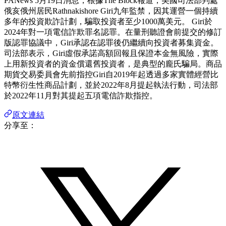
PANews 5月19日消息，根據The Block報道，美國司法部判處
俄亥俄州居民Rathnakishore Giri九年監禁，因其運營一個持續
多年的投資欺詐計劃，騙取投資者至少1000萬美元。 Giri於
2024年對一項電信詐欺罪名認罪。在量刑聽證會前提交的修訂
版認罪協議中，Giri承認在認罪後仍繼續向投資者募集資金。
司法部表示，Giri虛假承諾高額回報且保證本金無風險，實際
上用新投資者的資金償還舊投資者，是典型的龐氏騙局。商品
期貨交易委員會先前指控Giri自2019年起透過多家實體經營比
特幣衍生性商品計劃，並於2022年8月提起執法行動，司法部
於2022年11月對其提起五項電信詐欺指控。
原文連結
分享至：