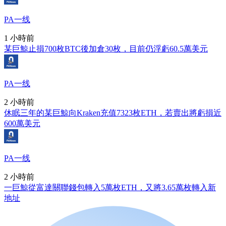
PA一线
1 小時前
某巨鯨止損700枚BTC後加倉30枚，目前仍浮虧60.5萬美元
PA一线
2 小時前
休眠三年的某巨鯨向Kraken充值7323枚ETH，若賣出將虧損近
600萬美元
PA一线
2 小時前
一巨鯨從富達關聯錢包轉入5萬枚ETH，又將3.65萬枚轉入新
地址