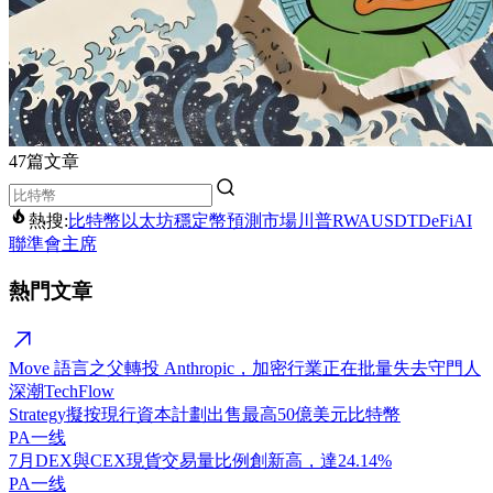
47篇文章
熱搜:
比特幣
以太坊
穩定幣
預測市場
川普
RWA
USDT
DeFi
AI
聯準會主席
熱門文章
Move 語言之父轉投 Anthropic，加密行業正在批量失去守門人
深潮TechFlow
Strategy擬按現行資本計劃出售最高50億美元比特幣
PA一线
7月DEX與CEX現貨交易量比例創新高，達24.14%
PA一线