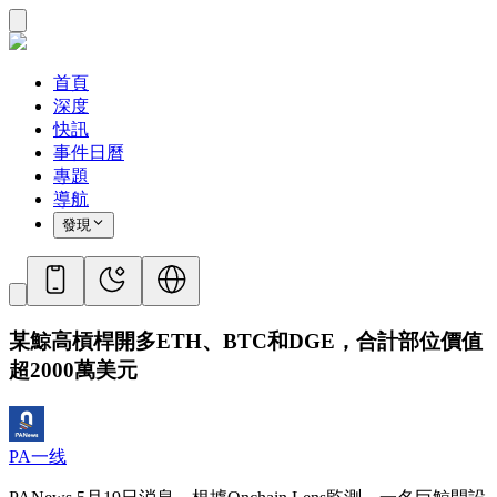
首頁
深度
快訊
事件日曆
專題
導航
發現
某鯨高槓桿開多ETH、BTC和DGE，合計部位價值
超2000萬美元
PA一线