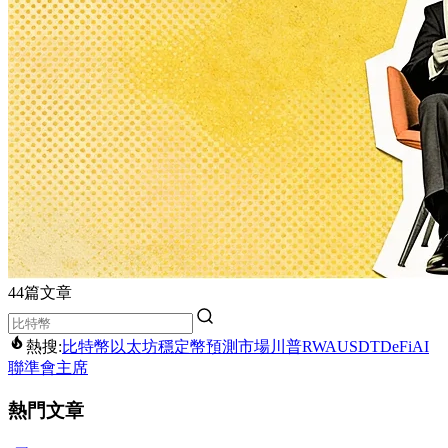
44篇文章
熱搜:
比特幣
以太坊
穩定幣
預測市場
川普
RWA
USDT
DeFi
AI
聯準會主席
熱門文章