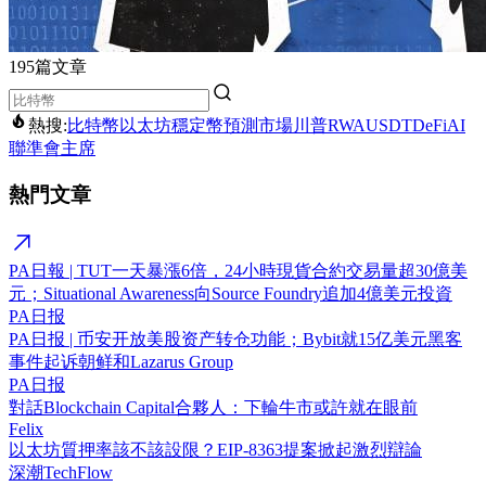
195篇文章
熱搜:
比特幣
以太坊
穩定幣
預測市場
川普
RWA
USDT
DeFi
AI
聯準會主席
熱門文章
PA日報 | TUT一天暴漲6倍，24小時現貨合約交易量超30億美
元；Situational Awareness向Source Foundry追加4億美元投資
PA日报
PA日报 | 币安开放美股资产转仓功能；Bybit就15亿美元黑客
事件起诉朝鲜和Lazarus Group
PA日报
對話Blockchain Capital合夥人：下輪牛市或許就在眼前
Felix
以太坊質押率該不該設限？EIP-8363提案掀起激烈辯論
深潮TechFlow