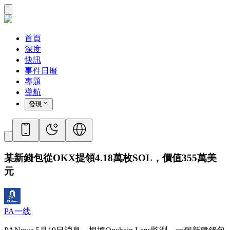
首頁
深度
快訊
事件日曆
專題
導航
發現
某新錢包從OKX提領4.18萬枚SOL，價值355萬美
元
PA一线