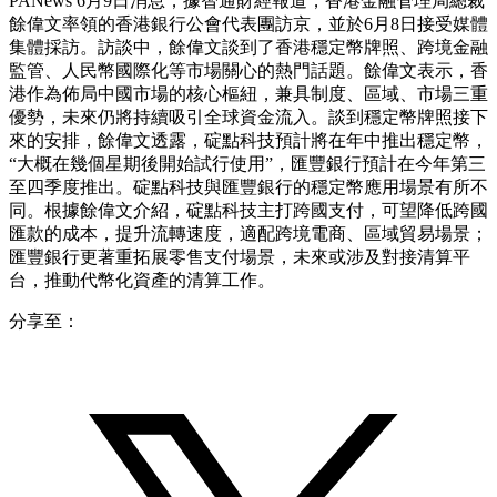
PANews 6月9日消息，據智通財經報道，香港金融管理局總裁
餘偉文率領的香港銀行公會代表團訪京，並於6月8日接受媒體
集體採訪。訪談中，餘偉文談到了香港穩定幣牌照、跨境金融
監管、人民幣國際化等市場關心的熱門話題。餘偉文表示，香
港作為佈局中國市場的核心樞紐，兼具制度、區域、市場三重
優勢，未來仍將持續吸引全球資金流入。談到穩定幣牌照接下
來的安排，餘偉文透露，碇點科技預計將在年中推出穩定幣，
“大概在幾個星期後開始試行使用”，匯豐銀行預計在今年第三
至四季度推出。碇點科技與匯豐銀行的穩定幣應用場景有所不
同。根據餘偉文介紹，碇點科技主打跨國支付，可望降低跨國
匯款的成本，提升流轉速度，適配跨境電商、區域貿易場景；
匯豐銀行更著重拓展零售支付場景，未來或涉及對接清算平
台，推動代幣化資產的清算工作。
分享至：