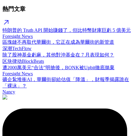
熱門文章
特朗普的 Truth API 開始賺錢了，但比特幣財庫巨虧 5 億美元
Foresight News
區塊鏈不再取代華爾街，它正在成為華爾街的新管道
深潮TechFlow
除了股神基金虧麻，其他對沖基金在 7 月表現如何？
区块律动BlockBeats
遭2000萬美元“合法”明搶後，BONK被Upbit徹底拋棄
Foresight News
礦企紮堆衝AI，華爾街卻給估值「降溫」，財報季揭露誰在
「裸泳」？
Nancy