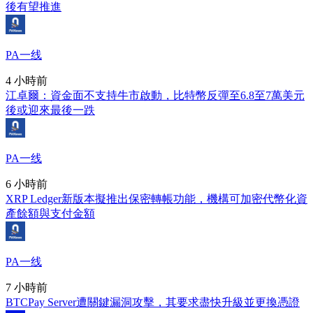
後有望推進
PA一线
4 小時前
江卓爾：資金面不支持牛市啟動，比特幣反彈至6.8至7萬美元
後或迎來最後一跌
PA一线
6 小時前
XRP Ledger新版本擬推出保密轉帳功能，機構可加密代幣化資
產餘額與支付金額
PA一线
7 小時前
BTCPay Server遭關鍵漏洞攻擊，其要求盡快升級並更換憑證