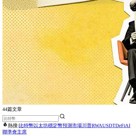
44篇文章
熱搜:
比特幣
以太坊
穩定幣
預測市場
川普
RWA
USDT
DeFi
AI
聯準會主席