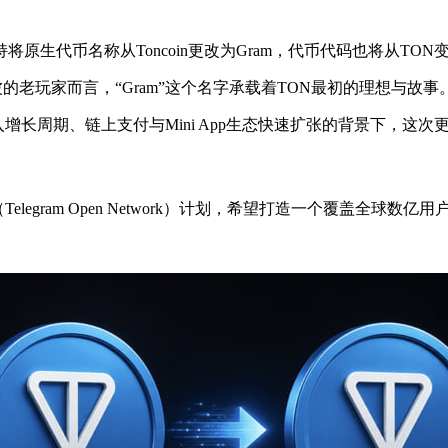
支持将原生代币名称从Toncoin更改为Gram，代币代码也将从TO
波的老玩家而言，“Gram”这个名字承载着TON最初的理想与故事
进入增长周期、链上支付与Mini App生态快速扩张的背景下，这
ON（Telegram Open Network）计划，希望打造一个覆盖全球数