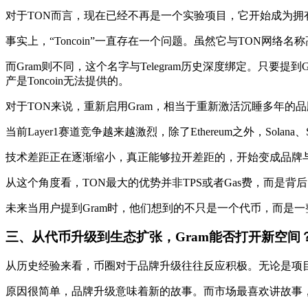
对于TON而言，现在已经不再是一个实验项目，它开始成为拥有真
事实上，“Toncoin”一直存在一个问题。虽然它与TON网
而Gram则不同，这个名字与Telegram历史深度绑定。只要提到G
产是Toncoin无法提供的。
对于TON来说，重新启用Gram，相当于重新激活沉睡多年的
当前Layer1赛道竞争越来越激烈，除了Ethereum之外，Solan
技术差距正在逐渐缩小，真正能够拉开差距的，开始变成品牌
从这个角度看，TON最大的优势并非TPS或者Gas费，而是背后
未来当用户提到Gram时，他们想到的不只是一个代币，而是一整套
三、
从代币升级到生态扩张，Gram能否打开新空间
从历史经验来看，币圈对于品牌升级往往反应积极。无论是项
原因很简单，品牌升级意味着新的故事。而市场最喜欢讲故事，