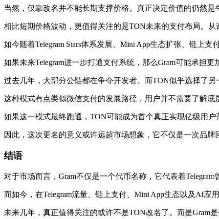
当然，仅靠改名并不能长期支撑价格。真正决定价值的仍然是生态发
相比短期价格波动，更值得关注的是TON未来的支付布局。从诞
如今随着Telegram Stars体系发展、Mini App生态扩张
如果未来Telegram进一步打通支付系统，那么Gram可能
过去几年，大部分公链都在争夺开发者。而TON似乎选择了
这种模式有点类似微信支付的发展路径，用户并不需要了解底
如果这一模式最终跑通，TON可能成为首个真正实现亿级用户落
因此，这次更名的意义或许远超市场想象，它不仅是一次品牌回
结语
对于市场而言，Gram不仅是一个代币名称，它代表着Telegr
而如今，在Telegram流量、链上支付、Mini App生态以
未来几年，真正值得关注的或许不是TON改名了。而是Gram是