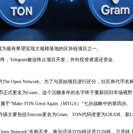
被视为最有希望实现大规模落地的区块链项目之一。
。最终，Telegram被迫终止项目开发，并向投资者退还资金。
Open Network。为了与原始项目进行区分，社区将代币名称改
币正式更名为Gram，这个沉睡多年的名字终于重新回归市场视野
属于“Make TON Great Again（MTGA）”七步战略中的第四步。
主要包括Toncoin更名为Gram、TON代码变更为GRAM、
en Network”名称不变。换句话说TON链还是TON链，只是链