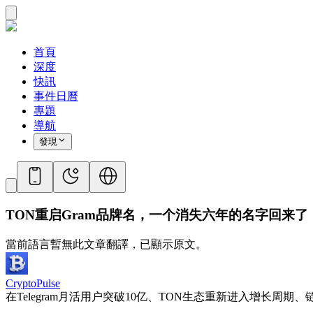
首頁
深度
快訊
事件日曆
專題
導航
發現
TON重启Gram品牌名，一个消失六年的名字回来了
當前語言暫無此文章翻譯，已顯示原文。
CryptoPulse
在Telegram月活用户突破10亿、TON生态重新进入增长周期