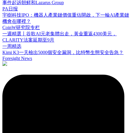
事件起诉朝鲜和Lazarus Group
PA日报
宇樹科技IPO：機器人產業鏈價值重估開啟，下一輪AI產業鏈
機會在哪裡？
CoinW研究院专栏
一週精選丨谷歌AI元老集體出走，黃金重返4300美元，
CLARITY法案延期至9月
一周精选
Kimi K3一天檢出5000個安全漏洞，比特幣生態安全告急？
Foresight News