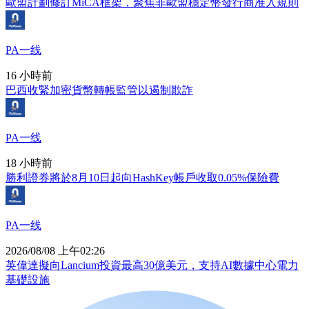
歐盟計劃修訂MiCA框架，聚焦非歐盟穩定幣發行商准入規則
PA一线
16 小時前
巴西收緊加密貨幣轉帳監管以遏制欺詐
PA一线
18 小時前
勝利證券將於8月10日起向HashKey帳戶收取0.05%保險費
PA一线
2026/08/08 上午02:26
英偉達擬向Lancium投資最高30億美元，支持AI數據中心電力
基礎設施