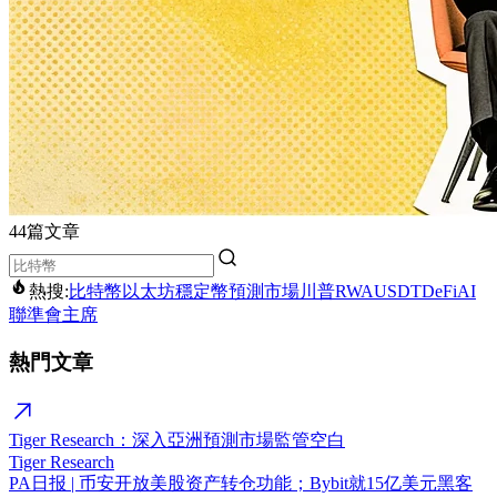
44篇文章
熱搜:
比特幣
以太坊
穩定幣
預測市場
川普
RWA
USDT
DeFi
AI
聯準會主席
熱門文章
Tiger Research：深入亞洲預測市場監管空白
Tiger Research
PA日报 | 币安开放美股资产转仓功能；Bybit就15亿美元黑客