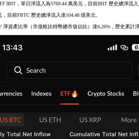
F IBIT，單日淨流入為5769.44 萬美元，目前IBIT 歷史總淨流入達
 萬美元，目前FBTC 歷史總淨流入達104.48 億美元。
TF 淨資產比率（市值較比特幣總市值佔比）達6.26%，歷史累計淨流