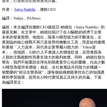
資本，打造前沿生態系實現共贏。
作者：
Satya Nadella
，微軟CEO
編譯：Yuliya，PANews
編按：本文編譯自微軟CEO薩提亞·納德拉（Satya Nadella）的
最新見解。在文章中，納德拉探討了在AI驅動的經濟下企業
未來的發展形態。他指出，隨著AI模型能力的不斷進化，企
業面臨的核心挑戰不再只是使用何種數位工具，而是如何建構
和累積「人力資本」與代表企業專屬AI能力的「Token資
本」。他強調，AI的介入不會讓人的價值貶值，反而會因為
人類的主觀能動性而產生強大的複利效應。同時，納德拉發出
警告：我們不能重蹈全球化初期產業空心化的覆轍，任由少數
AI模型吞噬所有價值；相反，全社會應該共同致力於構建一
個繁榮的“前沿生態系統”，讓每個組織都能掌控自己的知識產
權和學習循環，從而在AI時代實現真正且持久的共贏。下面
為編譯原文：