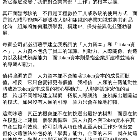
為它徹底改變了我們對企業內部「工作」的根本定義。
真正面臨考驗的，不再是某種數位工具或系統的使用方式，而
是當AI模型能夠不斷吸收人類和組織的專業知識並將其商品
化時，組織將如何繼續學習、構建IP、保持差異化並蓬勃發
展。
每家公司都必須著手建立我所謂的「人力資本」和「Token資
本」。人力資本包含了員工的知識、判斷力、人際關係、創造
力以及模式辨識能力；而Token資本則是指企業所建構並擁有
的專屬AI能力。
值得強調的是，人力資本並不會隨著Token資本的成長而貶
值。相反，它只會變得更有價值！我相信，人類的主觀能動性
將成為Token資本成長的核心驅動力。人類將設定宏偉的目
標，跨越不同領域建立聯繫，拓展人際網絡，並辨識出最關鍵
的模式。如果沒有人類的引導，算力只會在原地打轉。
這意味著，真正的機會並不在於挑選出最好的模型，而是在於
在模型之上建構一個學習循環，讓人力資本與Token資本在其
中產生複利效應。你可以將某項任務甚至某份工作外包出去，
但你永遠無法外包你的「學習」能力。企業的未來，就在於這
種能夠在人類與AI之間不斷累積並放大這種學習循環的能