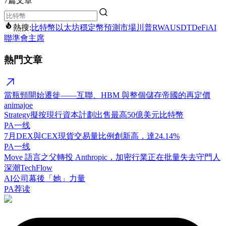
7篇文章
熱搜:
比特幣
以太坊
穩定幣
預測市場
川普
RWA
USDT
DeFi
AI
聯準會主席
熱門文章
當瓶頸開始遷徙——互聯、HBM 與整個儲存帝國的再定價
animajoe
Strategy擬按現行資本計劃出售最高50億美元比特幣
PA一线
7月DEX與CEX現貨交易量比例創新高，達24.14%
PA一线
Move 語言之父轉投 Anthropic，加密行業正在批量失去守門人
深潮TechFlow
AI公司幕後「她」力量
PA荐读