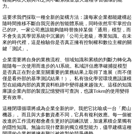
力。
這要求我們採取一種全新的架構方法：讓每家企業都能建構起
隨時間推移不斷自我完善的智能體系統，同時依然牢牢掌控自
己的IP。一家公司應該能夠隨時替換掉某個「通用」模型，而
不會失去其學習系統中沉澱的「公司元老級」專業知識。在未
來的時代裡，這是檢驗你是否真正擁有控制權和數位主權的關
鍵「測試」。
企業需要將自身的業務流程、領域知識和累積的判斷力轉化為
能隨每一次使用而進步的AI系統。私域評估應準確捕捉模型
是否真正在對企業至關重要的業務結果上取得了進展（而不僅
僅是看外部的基準測試結果！）。私有強化學習環境應該讓模
型在組織內部的真實資料軌跡中變得越來越強大。這樣的知識
庫讓企業內部的製度記憶變得可查詢，也讓Token的使用變得
更有效率。
這種閉環循環將成為企業全新的IP。我把它比喻成一台「爬山
機器」。而且與大多數資產不同，它具有複利效應。每一個被
改進的工作流程都會產生更好的訓練訊號，加速累積企業獨有
的隱性知識。無論出現什麼新的獨立模型能力，儘早建構這種
閉環的企業都將擁有難以被複製的競爭優勢。