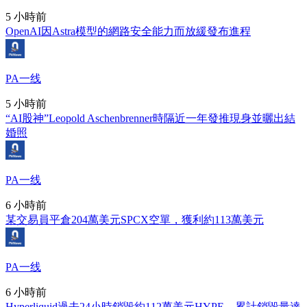
5 小時前
OpenAI因Astra模型的網路安全能力而放緩發布進程
PA一线
5 小時前
“AI股神”Leopold Aschenbrenner時隔近一年發推現身並曬出結
婚照
PA一线
6 小時前
某交易員平倉204萬美元SPCX空單，獲利約113萬美元
PA一线
6 小時前
Hyperliquid過去24小時銷毀約112萬美元HYPE，累計銷毀量達