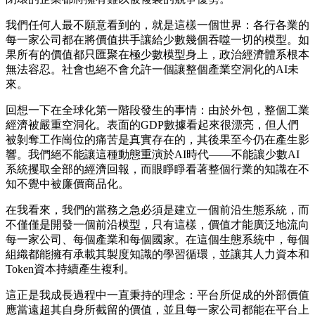
我們任何人最不願意看到的，就是這樣一個世界：各行各業的
每一家公司都在將價值拱手讓給少數幾個吞噬一切的模型。如
果所有的價值都只匯聚在極少數模型身上，政治經濟體系根本
無法容忍。社會也絕不會允許一個讓整個產業空洞化的AI未
來。
回想一下在全球化第一階段發生的事情：由於外包，整個工業
經濟被嚴重空洞化。表面的GDP數據看起來很漂亮，但人們
被剝奪工作崗位的痛苦是真實存在的，其後果至今仍在產生影
響。我們絕不能讓這種動態重演於AI時代——不能讓少數AI
系統攫取全部的經濟回報，而眼睜睜看著整個行業的知識在不
知不覺中被廉價商品化。
在我看來，我們的當務之急必須是建立一個前沿生態系統，而
不僅僅是開發一個前沿模型，只有這樣，價值才能廣泛地流向
每一家公司、每個產業和每個國家。在這個生態系統中，每個
組織都能擁有承載其製度知識的學習循環，並讓其人力資本和
Token資本持續產生複利。
這正是我成長過程中一直秉持的理念：平台所促成的外部價值
應當遠超其自身所截留的價值，並且每一家公司都能在平台上