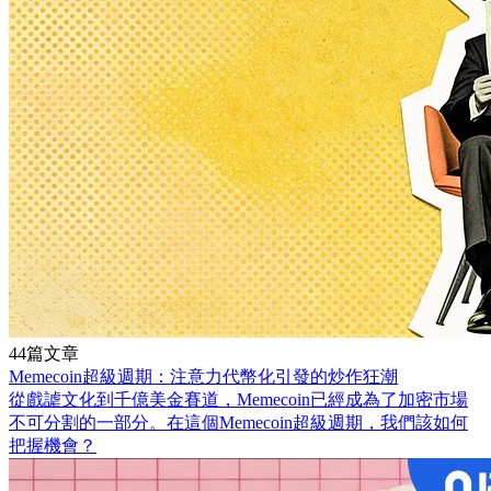
44篇文章
Memecoin超級週期：注意力代幣化引發的炒作狂潮
從戲謔文化到千億美金賽道，Memecoin已經成為了加密市場
不可分割的一部分。在這個Memecoin超級週期，我們該如何
把握機會？