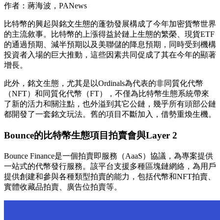
作者：蔣海波，PANews
比特幣的興起與銘文生態的蓬勃發展構成了今年加密貨幣世界
的主流敘事。比特幣的上漲得益於鏈上生態的繁榮、現貨ETF
的通過預期、減半預期以及美聯儲的降息預期，同時受到機構
投資者入場的巨大推動，這些因素共同促成了其在今年的顯著
增長。
此外，銘文生態，尤其是以Ordinals為代表的非同質化代幣
（NFT）和同質化代幣（FT），不僅為比特幣生態系統帶來
了新的活力和關注點，也外溢到其它公鏈，幾乎所有頭部公鏈
都開發了一套銘文玩法。舊的項目不斷加入，借勢重煥生機。
Bounce的比特幣生態項目拍賣會與Layer 2
Bounce Finance是一個拍賣即服務（AaaS）協議，為專案提供
一站式的代幣發行服務。該平台支援多種區塊鏈網絡，為用戶
提供創建和參與各種類型拍賣的能力，包括代幣和NFT拍賣、
實體收藏品拍賣、廣告位拍賣等。