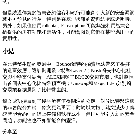
式。
但是繞過傳統的智慧合約儲存和執行可能會引入新的安全漏洞
或不可預見的行為，特別是在處理複雜的資料結構或邏輯時。
另外，如果僅使用calldata，Ethscriptions可能無法利用智慧合
約提供的所有功能和靈活性，可能會限制它們在某些應用中的
實用性。
小結
在比特幣生態的發展中，Bounce獨特的拍賣玩法帶來了很好
的造富效應，還計劃開發比特幣Layer 2；Nostr將去中心化社
交與小額支付結合；ALEX開發了BRC20交易市場，也計劃推
出首個去中心化比特幣預言機；Uniswap和Magic Eden分別將
交易業務擴展到了比特幣生態。
銘文成功擴展到了幾乎所有值得關注的公鏈，對於比特幣這樣
的非智能合約鏈，銘文更為重要；對於以太坊，銘文減少了傳
統智能合約中的鏈上存儲和執行成本，但也可能引入新的安全
問題，功能性也不如智能合約靈活。
分享至：