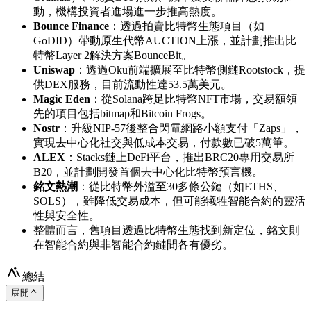
動，機構投資者進場進一步推高熱度。
Bounce Finance
：透過拍賣比特幣生態項目（如
GoDID）帶動原生代幣AUCTION上漲，並計劃推出比
特幣Layer 2解決方案BounceBit。
Uniswap
：透過Oku前端擴展至比特幣側鏈Rootstock，提
供DEX服務，目前流動性達53.5萬美元。
Magic Eden
：從Solana跨足比特幣NFT市場，交易額領
先的項目包括bitmap和Bitcoin Frogs。
Nostr
：升級NIP-57後整合閃電網路小額支付「Zaps」，
實現去中心化社交與低成本交易，付款數已破5萬筆。
ALEX
：Stacks鏈上DeFi平台，推出BRC20專用交易所
B20，並計劃開發首個去中心化比特幣預言機。
銘文熱潮
：從比特幣外溢至30多條公鏈（如ETHS、
SOLS），雖降低交易成本，但可能犧牲智能合約的靈活
性與安全性。
整體而言，舊項目透過比特幣生態找到新定位，銘文則
在智能合約與非智能合約鏈間各有優劣。
總結
展開