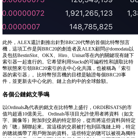
此外，ALEX還計劃推出針對BRC20代幣的首個比特幣預言
機，這項工作是與BRC20的創造者及ALEX顧問@domodata以
及包括BestinSlot、OKX、Hiro、Unisat等在內的關鍵現有鏈下
索引器一起進行的。它希望利用Stacks的可編程性和讀取比特
幣狀態來引領BRC20索引的去中心化共識，也被稱為「索引
器的索引器」。比特幣預言機的目標是驗證每個BRC20事
件，並更新去中心化的、鏈上合約中的全球餘額。
各個公鏈銘文爭鳴
以Ordinals為代表的銘文在比特幣上盛行，ORDI和SATS的市
值均超過10億美元。 Ordinals等項目允許使用者將資料（如文
字、圖像等）附加到交易的特定部分，從而將這些資料與特定
的「聰」關聯起來。當這樣的交易被打包到區塊鏈上時，特定
的聰就攜帶了用戶附加的資料。這些特定的聰可以被視為獨特