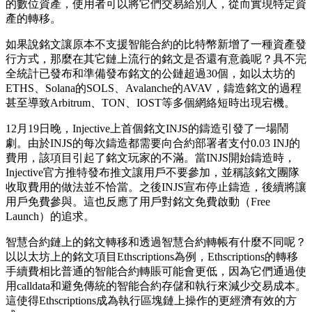
的數位資產，使用者可以將它們交易給別人，從而實現特定資
產的轉移。
如果說銘文讓原本不支援智能合約的比特幣新增了一種資產發
行方式，那麼在其它鏈上流行的銘文是否還有意義呢？具不完
全統計已發布和準備發布銘文的公鏈
超過30個
，如以太坊的
ETHS、Solana的SOLS、Avalanche的AVAV，鑄造銘文的過程
甚至導致Arbitrum、TON、IOST等多個網絡
短時
出現宕機
。
12月19日晚，Injective上首個銘文INJS的鑄造引發了一場鬧
劇。由於INJS的每次鑄造都需要向合約部署者支付0.03 INJ的
費用，該項目引起了銘文玩家的不滿。當INJS開始鑄造時，
Injective官方推特發布推文讓用戶不要參加，並稱該銘文團隊
收取費用的做法並不恰當。之後INJS宣布停止鑄造，後續將讓
用戶免費參與。這也反應了用戶對銘文免​​費啟動（Free
Launch）的追求。
智慧合約鏈上的銘文轉移和透過智慧合約轉帳有什麼不同呢？
以以太坊上的銘文項目Ethscriptions為例，Ethscriptions的轉移
手續費相比普通的智能合約轉賬可能會更低，因為它們通過使
用calldata和避免傳統的智能合約存儲和執行來減少交易成本。
這使得Ethscriptions成為執行區塊鏈上操作的更經濟有效的方