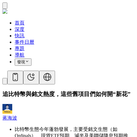
首頁
深度
快訊
事件日曆
專題
導航
發現
追比特幣與銘文熱度，這些舊項目們如何開“新花”
蒋海波
比特幣生態今年蓬勃發展，主要受銘文生態（如
Ordinals）、現貨ETF預期、減半及美聯儲降息預期推