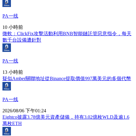
PA一线
10 小時前
微軟：ClickFix攻擊活動利用BNB智能鏈託管惡意指令，每天
數千台設備遭針對
PA一线
13 小時前
疑似Amber關聯地址從Binance提取價值997萬美元的多個代幣
PA一线
2026/08/06 下午01:24
Eightco披露3.78億美元資產儲備，持有3.02億枚WLD及逾1.6
萬枚ETH