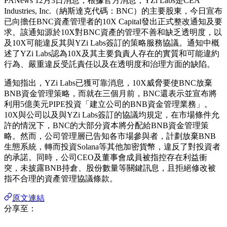
PANews 12月3日消息，根據官方消息，YZi Labs是CEA
Industries, Inc.（納斯達克代碼：BNC）的主要股東，今日宣布
已向擔任BNC資產管理者的10X Capital發出正式整改通知及要
求。該通知源於10X對BNC資產的管理不善和缺乏透明度，以
及10X可能違反其與YZi Labs簽訂的策略服務協議。通知中概
述了YZi Labs認為10X及其主要負責人存在的實質和可能違約
行為、嚴重違反受託責任以及在透明度和治理方面的缺陷。
通知指出，YZi Labs已獲可靠消息，10X威脅要使BNC放棄
BNB資金管理策略，而就在三個月前，BNC還表示並宣布將
利用5億美元PIPE投資「建立公司的BNB資金管理業務」。
10X與公司以及與YZi Labs簽訂的協議均規定，在市場條件允
許的情況下，BNC的大部分資本將分配給BNB資金管理策
略。然而，公司管理層已告知各市場參與者，計劃放棄BNB
生態系統，轉而投資Solana等其他加密貨幣，違反了對投資者
的承諾。同時，公司CEO及董事會成員被指控存在利益衝
突，未披露BNB持倉、股份數量等關鍵訊息，且拒絕修改被
指不合理的資產管理協議條款。
原文連結
分享至：