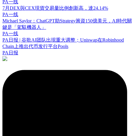
PA一线
7月DEX與CEX現貨交易量比例創新高，達24.14%
PA一线
Michael Saylor：ChatGPT助Strategy籌資150億美元，AI時代關
鍵是「駕馭機器人」
PA一线
PA日报 | 谷歌AI团队出现重大调整；Uniswap在Robinhood
Chain上推出代币发行平台Pools
PA日报