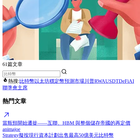
61篇文章
熱搜:
比特幣
以太坊
穩定幣
預測市場
川普
RWA
USDT
DeFi
AI
聯準會主席
熱門文章
當瓶頸開始遷徙——互聯、HBM 與整個儲存帝國的再定價
animajoe
Strategy擬按現行資本計劃出售最高50億美元比特幣