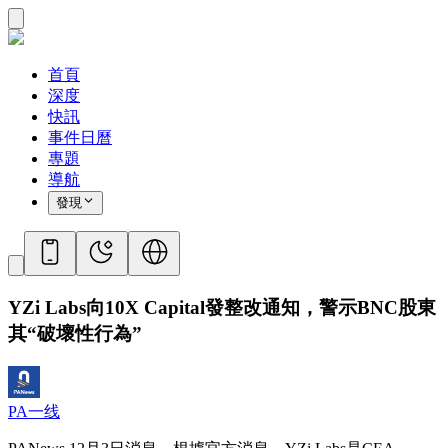
首頁
深度
快訊
事件日曆
專題
導航
發現
YZi Labs向10X Capital發整改通知，警示BNC股東
其“破壞性行為”
PA一线