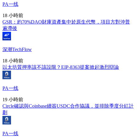
PA一线
18 小時前
GSR：約70%DAO財庫資產集中於原生代幣，項目方對沖普
遍滯後
深潮TechFlow
18 小時前
以太坊質押率該不該設限？EIP-8363提案掀起激烈辯論
PA一线
19 小時前
Circle確認與Coinbase續簽USDC合作協議，並排除季度分紅計
劃
PA一线