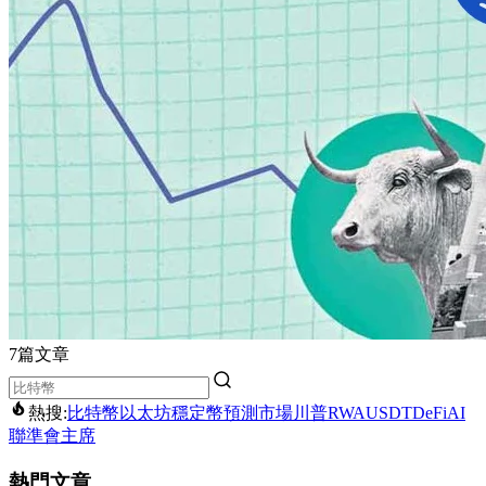
7篇文章
熱搜:
比特幣
以太坊
穩定幣
預測市場
川普
RWA
USDT
DeFi
AI
聯準會主席
熱門文章