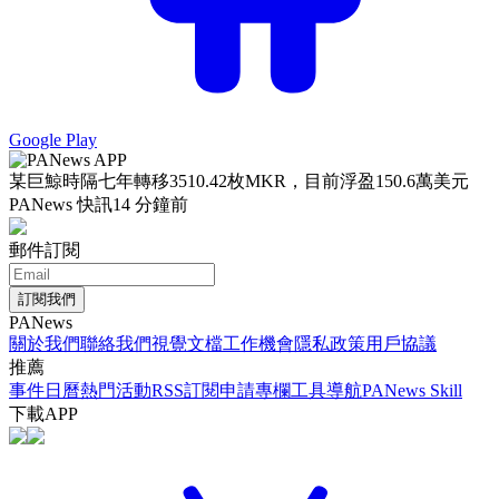
Google Play
某巨鯨時隔七年轉移3510.42枚MKR，目前浮盈150.6萬美元
PANews 快訊
14 分鐘前
郵件訂閱
訂閱我們
PANews
關於我們
聯絡我們
視覺文檔
工作機會
隱私政策
用戶協議
推薦
事件日曆
熱門活動
RSS訂閱
申請專欄
工具導航
PANews Skill
下載APP