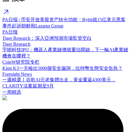
PA日报 | 币安开放美股资产转仓功能；Bybit就15亿美元黑客
事件起诉朝鲜和Lazarus Group
PA日报
Tiger Research：深入亞洲預測市場監管空白
Tiger Research
宇樹科技IPO：機器人產業鏈價值重估開啟，下一輪AI產業鏈
機會在哪裡？
CoinW研究院专栏
Kimi K3一天檢出5000個安全漏洞，比特幣生態安全告急？
Foresight News
一週精選丨谷歌AI元老集體出走，黃金重返4300美元，
CLARITY法案延期至9月
一周精选