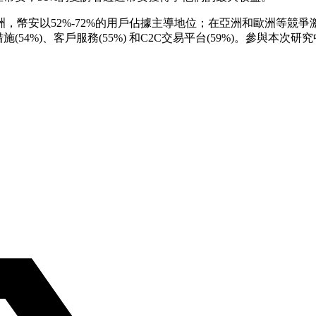
，幣安以52%-72%的用戶佔據主導地位；在亞洲和歐洲等競爭
54%)、客戶服務(55%) 和C2C交易平台(59%)。參與本次