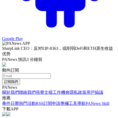
Google Play
SharpLink CEO：反对EIP-8363，或削弱DeFi和ETH原生收益
优势
PANews 快訊
3 分鐘前
郵件訂閱
訂閱我們
PANews
關於我們
聯絡我們
視覺文檔
工作機會
隱私政策
用戶協議
推薦
事件日曆
熱門活動
RSS訂閱
申請專欄
工具導航
PANews Skill
下載APP