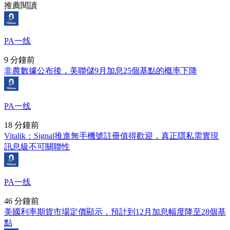
推薦閱讀
PA一线
9 分鐘前
非農數據公布後，美聯儲9月加息25個基點的概率下降
PA一线
18 分鐘前
Vitalik：Signal推進無手機號註冊值得歡迎，真正隱私需實現
訊息級不可關聯性
PA一线
46 分鐘前
美國利率期貨市場定價顯示，預計到12月加息幅度降至28個基
點