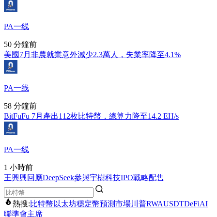
PA一线
50 分鐘前
美國7月非農就業意外減少2.3萬人，失業率降至4.1%
PA一线
58 分鐘前
BitFuFu 7月產出112枚比特幣，總算力降至14.2 EH/s
PA一线
1 小時前
王興興回應DeepSeek參與宇樹科技IPO戰略配售
熱搜:
比特幣
以太坊
穩定幣
預測市場
川普
RWA
USDT
DeFi
AI
聯準會主席