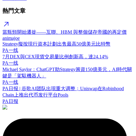
熱門文章
當瓶頸開始遷徙——互聯、HBM 與整個儲存帝國的再定價
animajoe
Strategy擬按現行資本計劃出售最高50億美元比特幣
PA一线
7月DEX與CEX現貨交易量比例創新高，達24.14%
PA一线
Michael Saylor：ChatGPT助Strategy籌資150億美元，AI時代關
鍵是「駕馭機器人」
PA一线
PA日报 | 谷歌AI团队出现重大调整；Uniswap在Robinhood
Chain上推出代币发行平台Pools
PA日报