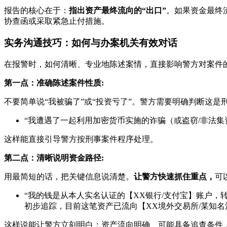
报告的核心在于：
指出资产最终流向的“出口”
。如果资金最终
协查函或采取紧急止付措施。
实务沟通技巧：如何与办案机关有效对话
在报警时，如何清晰、专业地陈述案情，直接影响警方对案件
第一点：准确陈述案件性质:
不要简单说“我被骗了”或“投资亏了”。警方需要明确判断这
“我遭遇了一起利用加密货币实施的诈骗（或盗窃/非法
这样能直接引导警方按刑事案件程序处理。
第二点：清晰说明资金路径:
用最简短的话，把关键信息说清楚。
让警方快速抓住重点，
可
“我的钱是从本人实名认证的【XX银行/支付宝】账户，
初步追踪，目前这笔资产已流向【XX境外交易所/某知名
这样说能让警方立刻明白：资产流向明确、可能具备追查条件