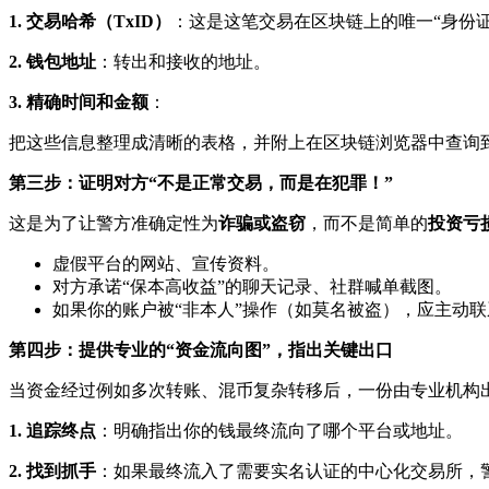
1. 交易哈希（TxID）
：这是这笔交易在区块链上的唯一“身份证
2. 钱包地址
：转出和接收的地址。
3. 精确时间和金额
：
把这些信息整理成清晰的表格，并附上在区块链浏览器中查询
第三步：证明对方“不是正常交易，而是在犯罪！”
这是为了让警方准确定性为
诈骗或盗窃
，而不是简单的
投资亏
虚假平台的网站、宣传资料。
对方承诺“保本高收益”的聊天记录、社群喊单截图。
如果你的账户被“非本人”操作（如莫名被盗），应主动联
第四步：提供专业的“资金流向图”，指出关键出口
当资金经过例如多次转账、混币复杂转移后，一份由专业机构
1. 追踪终点
：明确指出你的钱最终流向了哪个平台或地址。
2. 找到抓手
：如果最终流入了需要实名认证的中心化交易所，