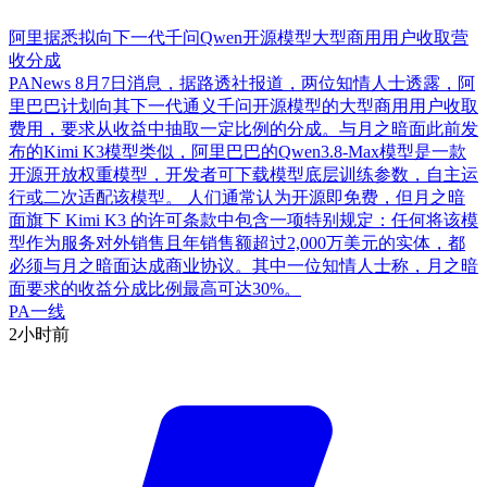
阿里据悉拟向下一代千问Qwen开源模型大型商用用户收取营
收分成
PANews 8月7日消息，据路透社报道，两位知情人士透露，阿
里巴巴计划向其下一代通义千问开源模型的大型商用用户收取
费用，要求从收益中抽取一定比例的分成。与月之暗面此前发
布的Kimi K3模型类似，阿里巴巴的Qwen3.8-Max模型是一款
开源开放权重模型，开发者可下载模型底层训练参数，自主运
行或二次适配该模型。 人们通常认为开源即免费，但月之暗
面旗下 Kimi K3 的许可条款中包含一项特别规定：任何将该模
型作为服务对外销售且年销售额超过2,000万美元的实体，都
必须与月之暗面达成商业协议。其中一位知情人士称，月之暗
面要求的收益分成比例最高可达30%。
PA一线
2小时前