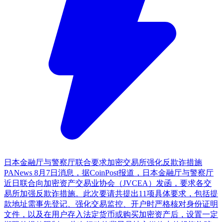
日本金融厅与警察厅联合要求加密交易所强化反欺诈措施
PANews 8月7日消息，据CoinPost报道，日本金融厅与警察厅
近日联合向加密资产交易业协会（JVCEA）发函，要求各交
易所加强反欺诈措施。此次要请共提出11项具体要求，包括提
款地址需事先登记、强化交易监控、开户时严格核对身份证明
文件，以及在用户存入法定货币或购买加密资产后，设置一定