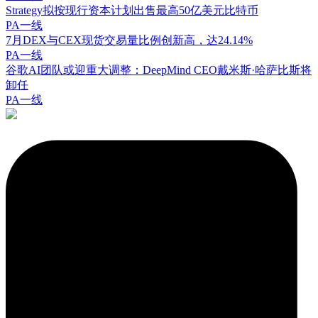
Strategy拟按现行资本计划出售最高50亿美元比特币
PA一线
7月DEX与CEX现货交易量比例创新高，达24.14%
PA一线
谷歌AI团队或迎重大调整：DeepMind CEO戴米斯·哈萨比斯将
卸任
PA一线