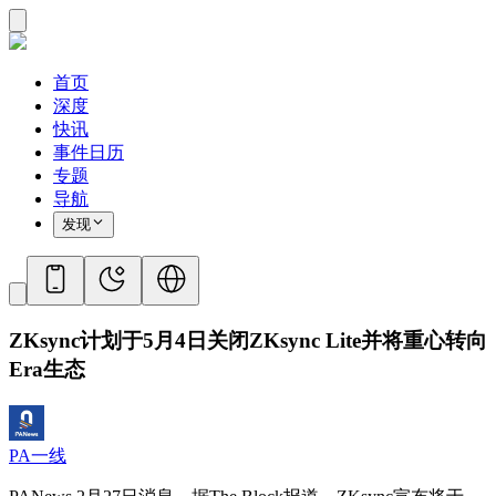
首页
深度
快讯
事件日历
专题
导航
发现
ZKsync计划于5月4日关闭ZKsync Lite并将重心转向
Era生态
PA一线