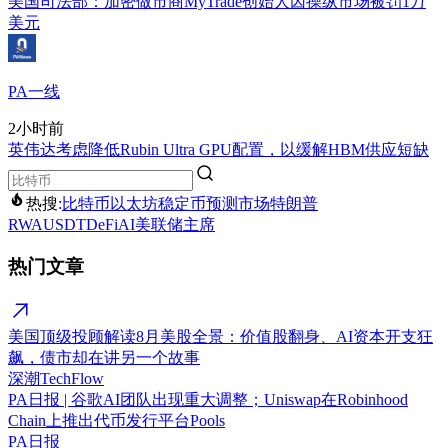
美国司法部：加密做市商MyTrade创始人因操纵市场被罚1万
美元
PA一线
2小时前
英伟达考虑降低Rubin Ultra GPU配置，以缓解HBM供应短缺
热搜:
比特币
以太坊
稳定币
预测市场
特朗普
RWA
USDT
DeFi
AI
美联储主席
热门文章
美国顶级投顾解读8月美股全景：价值股翻身、AI资本开支狂
飙，债市却在讲另一个故事
深潮TechFlow
PA日报 | 谷歌AI团队出现重大调整；Uniswap在Robinhood
Chain上推出代币发行平台Pools
PA日报