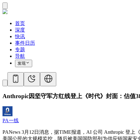
首页
深度
快讯
事件日历
专题
导航
发现
Anthropic因坚守军方红线登上《时代》封面：估值
PA一线
PANews 3月12日消息，据TIME报道，AI 公司 Anthr
美国公民的大规模监控，随后被美国国防部列为供应链国家安全风