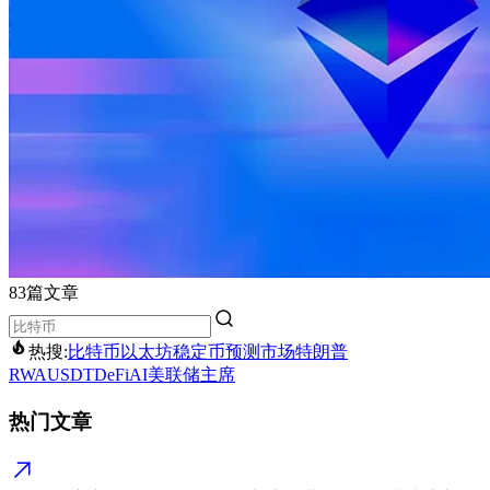
83篇文章
热搜:
比特币
以太坊
稳定币
预测市场
特朗普
RWA
USDT
DeFi
AI
美联储主席
热门文章