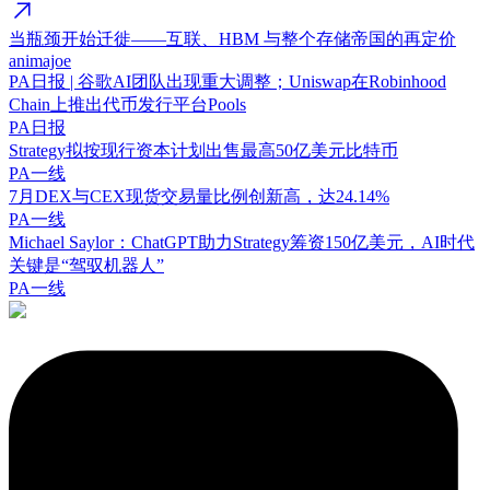
当瓶颈开始迁徙——互联、HBM 与整个存储帝国的再定价
animajoe
PA日报 | 谷歌AI团队出现重大调整；Uniswap在Robinhood
Chain上推出代币发行平台Pools
PA日报
Strategy拟按现行资本计划出售最高50亿美元比特币
PA一线
7月DEX与CEX现货交易量比例创新高，达24.14%
PA一线
Michael Saylor：ChatGPT助力Strategy筹资150亿美元，AI时代
关键是“驾驭机器人”
PA一线