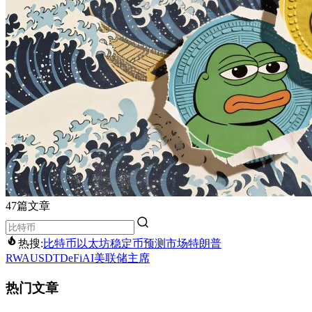
47篇文章
热搜:
比特币
以太坊
稳定币
预测市场
特朗普
RWA
USDT
DeFi
AI
美联储主席
热门文章