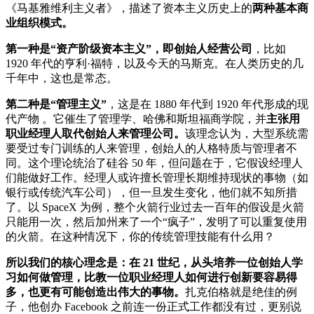
《马基雅维利主义者》，描述了资本主义历史上的
两种基本商
业组织模式。
第一种是“资产阶级资本主义”，即创始人经营公司
，比如
1920 年代的亨利·福特，以及今天的马斯克。在人类历史的几
千年中，这也是常态。
第二种是“管理主义”
，这是在 1880 年代到 1920 年代形成的现
代产物 。它催生了管理学、哈佛和斯坦福商学院，并
主张用
职业经理人取代创始人来管理公司。
该理念认为，大型系统需
要受过专门训练的人来管理，创始人的人格特质与管理者不
同。这个理论统治了硅谷 50 年，但问题在于，它假设经理人
们能做好工作。经理人或许擅长管理长期维持现状的事物（如
银行或传统汽车公司），但一旦发生变化，他们就不知所措
了。以 SpaceX 为例，整个火箭行业过去一百年的假设是火箭
只能用一次，然后加州来了一个“疯子”，发明了可以重复使用
的火箭。在这种情况下，你的传统管理技能有什么用？
所以我们的核心理念是：在 21 世纪，从头培养一位创始人学
习如何做管理，比教一位职业经理人如何进行创新要容易得
多，也更有可能创造出伟大的事物。
扎克伯格就是绝佳的例
子，他创办 Facebook 之前连一份正式工作都没有过，更别说