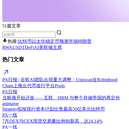
51篇文章
热搜:
比特币
以太坊
稳定币
预测市场
特朗普
RWA
USDT
DeFi
AI
美联储主席
热门文章
PA日报 | 谷歌AI团队出现重大调整；Uniswap在Robinhood
Chain上推出代币发行平台Pools
PA日报
当瓶颈开始迁徙——互联、HBM 与整个存储帝国的再定价
animajoe
Strategy拟按现行资本计划出售最高50亿美元比特币
PA一线
7月DEX与CEX现货交易量比例创新高，达24.14%
PA一线