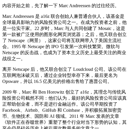
内容开始之前，先了解一下 Marc Andreessen 的过往经历。
Marc Andreessen 是 a16z 联合创始人兼普通合伙人，该基金是
全球最具影响力的风险投资公司之一。在成为投资者之前，他
是一位实干家。22 岁时，Marc 与人共同创建了 Mosaic，这是
第一款被广泛使用的图形化网页浏览器；之后，他又联合创立
了 Netscape（网景），这家公司将互联网带入了美国主流社
会。1995 年 Netscape 的 IPO 引发第一次科技繁荣。微软与
Netscape 的反击战，也成为了资本主义历史上最受关注的商业
战役之一。
离开 Netscape 后，他又联合创立了 Loudcloud 公司。该公司在
互联网泡沫破灭后，通过企业转型幸存下来，最后更名为
Opsware，并以 16.5 亿美元的价格出售给了惠普公司。
2009 年，Marc 和 Ben Horowitz 创立了 a16z，其理念与传统风
险投资公司截然不同：他们认为，最好的风险投资公司应该真
正帮助创业者，而不是进行金融运作。该公司早期投资了
Facebook、Airbnb、GitHub 和 Coinbase，并积极拓展加密货
币、生物技术、国防和 AI 领域。2011 年 Marc 发表的文章
《软件正在吞噬世界》重塑了整个行业对当下形势的认知，其
至今仍是硅谷历史上被引用次数最多的文章之一。