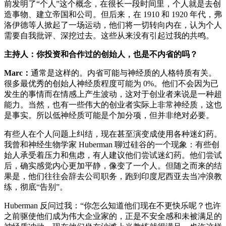
前发明了“个人”这个概念，在很长一段时间里，个人就是去创
造事物、建立帝国和公司。但后来，在 1910 和 1920 年代，弗
洛伊德等人掀起了一场运动，他们将一切转向内在，认为个人
需要自我批评、深挖过去。这些从来没有引起过我的共鸣。
主持人：你投资和合作过的创始人，也是不内省的吗？
Marc：
通常是这样的。内省可能与神经质的人格特质有关。
很多最优秀的创始人神经质程度可能为 0%。他们不会因为已
发生的事情而在情感上产生波动，这对于创业者来说是一种超
能力。当然，也有一些伟大的创业者实际上非常神经质，这也
是事实。所以低神经质可能是个加分项，但并非绝对必要。
有些人在个人问题上纠结，现在甚至演变成使用各种迷幻药。
我曾和神经生物学家 Huberman 聊过硅谷的一个现象：有些创
始人承受着压力和焦虑，有人建议他们尝试迷幻药。他们尝试
后，确实感觉内心更加平静，像变了一个人。但随之而来的结
果是，他们往往会辞去公司职务，跑到印度尼西亚去当冲浪教
练，彻底“告别”。
Huberman 反问过我：“你怎么知道他们现在不更快乐呢？也许
之前驱使他们成为伟大企业家的，正是不安全感和未被满足的