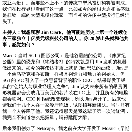
或亚马逊）。而那些不上不下的传统中型风投机构将被淘汰。
我们在投行界也看到了这一点，比如如今的摩根大通和高盛就
是杠铃一端的大型规模化玩家，而当初的许多中型投行已经消
失了。
主持人：我想聊聊 Jim Clark。他可能是历史上第一个连续创
办三家独立十亿美元级科技公司的人 。你 20 岁出头就和他共
事，感觉如何？
Marc：
当时 SGI（图形公司）是硅谷最酷的公司，《侏罗纪
公园》里的恐龙和《终结者2》的特效就是用 Jim 发明的机器
做出来的。如今的英伟达本质上就是 Jim 想法的延续 。Jim 是
一个像马斯克和乔布斯一样极具创造力和魅力的创始人。但
SGI 的 VC 引入了一位惠普背景的职业 CEO，结果爆发了经
典的“创始人与职业经理人之争”。Jim 认为未来所有的昂贵图
形机器都会变成几百美元的芯片装在 PC 上，并且所有的电脑
都会联网。CEO 则拒绝改变现状，所以 Jim 离开了。后来他
请我们十几个人在一家餐厅吃饭，试图招募新团队。当时只有
我一个人答应了他。我还记得那天是我这辈子第一次喝红酒，
我完全不知道怎么把握量，喝得酩酊大醉。
后来我们创办了 Netscape。我之前在大学开发了 Mosaic（早期