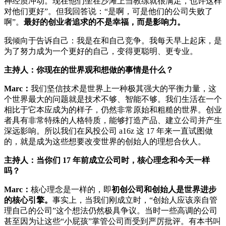
神经质冲动。现在他们坐在沙滩上当教练就很满足，也许这样
对他们更好”。但我回答说：“是啊，可是他们的公司失败了
啊”。
最好的创业者追求的不是幸福，而是影响力。
我倾向于告诉自己：我是在和自己竞争。我每天早上起床，是
为了努力成为一个更好的自己，变得更聪明、更专业。
主持人：你现在的世界观和想做的事情是什么？
Marc：
我们坚信技术是世界上一种极其强大的平衡力量，这
个世界最大的问题就是技术不够、智能不够。我们生活在一个
相比于它本应成为的样子，仍然非常原始和粗糙的世界。创业
者具有非常特殊的人格特质，能够打造产品、建立公司并产生
深远影响。所以我们在风投公司 a16z 这 17 年来一直试图做
的，就是成为这些想要改变世界的创始人的理想合伙人。
主持人：当你们 17 年前成立公司时，核心理念和今天一样
吗？
Marc：
核心理念是一样的，即
初创公司和创始人是世界进步
的核心引擎。
事实上，当我们刚成立时，“创始人应该亲自管
理自己的公司”这个想法仍然极具争议。当时一些高调的公司
甚至因为让这些“小屁孩”掌管公司而受到严厉批评。有本书叫