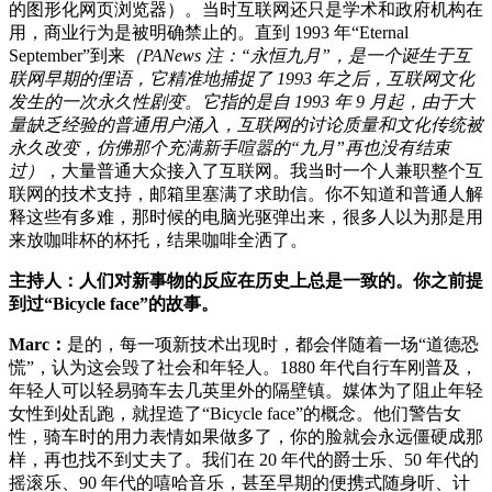
的图形化网页浏览器）。当时互联网还只是学术和政府机构在
用，商业行为是被明确禁止的。直到 1993 年“Eternal
September”到来
（PANews 注：“永恒九月”，是一个诞生于互
联网早期的俚语，它精准地捕捉了 1993 年之后，互联网文化
发生的一次永久性剧变。它指的是自 1993 年 9 月起，由于大
量缺乏经验的普通用户涌入，互联网的讨论质量和文化传统被
永久改变，仿佛那个充满新手喧嚣的“九月”再也没有结束
过）
，大量普通大众接入了互联网。我当时一个人兼职整个互
联网的技术支持，邮箱里塞满了求助信。你不知道和普通人解
释这些有多难，那时候的电脑光驱弹出来，很多人以为那是用
来放咖啡杯的杯托，结果咖啡全洒了。
主持人：人们对新事物的反应在历史上总是一致的。你之前提
到过“Bicycle face”的故事。
Marc：
是的，每一项新技术出现时，都会伴随着一场“道德恐
慌”，认为这会毁了社会和年轻人。1880 年代自行车刚普及，
年轻人可以轻易骑车去几英里外的隔壁镇。媒体为了阻止年轻
女性到处乱跑，就捏造了“Bicycle face”的概念。他们警告女
性，骑车时的用力表情如果做多了，你的脸就会永远僵硬成那
样，再也找不到丈夫了。我们在 20 年代的爵士乐、50 年代的
摇滚乐、90 年代的嘻哈音乐，甚至早期的便携式随身听、计