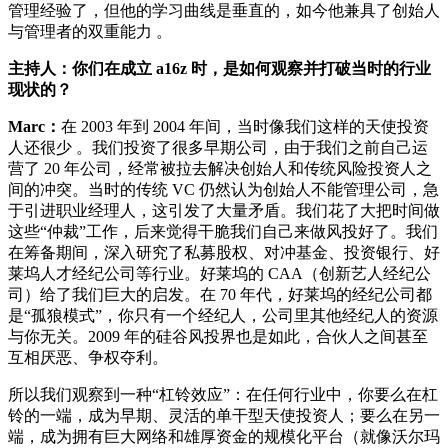
管理经验了，但他的学习曲线是垂直的，如今他兼具了创始人
与管理者的双重能力 。
主持人：你们在成立 a16z 时，是如何观察并打破当时的行业
现状的？
Marc：
在 2003 年到 2004 年间，当时像我们这样的天使投资
人还很少 。我们投资了很多早期公司，由于我们之前自己运
营了 20 年公司，经常被拉去解决创始人和传统风险投资人之
间的冲突。当时的传统 VC 仍然认为创始人不能管理公司，急
于引进职业经理人，这引发了大量矛盾。我们花了大把时间做
这些“仲裁”工作，后来觉得干脆我们自己来做风投好了。我们
在筹备期间，深入研究了私募股权、对冲基金、投资银行、好
莱坞人才经纪公司等行业。好莱坞的 CAA（创新艺人经纪公
司）给了我们巨大的启发。在 70 年代，好莱坞的经纪公司都
是“孤狼模式”，你只有一个经纪人，公司里其他经纪人的资源
与你无关。2009 年的硅谷风投界也是如此，合伙人之间甚至
互相厌恶、争权夺利。
所以我们观察到一种“杠铃效应”：在任何行业中，你要么在杠
铃的一端，成为早期、灵活的单干型天使投资人；要么在另一
端，成为拥有巨大网络和雄厚资金的规模化平台（就像沃尔玛