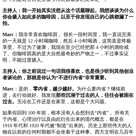
主持人：我一开始其实没想从这个话题聊起。我想谈谈为什么
你会摄入如此多的咖啡因，以至于你发现自己的心跳都漏了一
拍。
Marc：
我非常喜欢咖啡因 。很长一段时间里，我一直说完美
的一天就是 12 小时喝咖啡，然后 4 小时喝酒，这简直是终极
享受。不过为了健康，我现在至少已经把那 4 小时的酒给戒
了。但咖啡因真的是大自然最奇妙的产物之一，不过事实证
明，不能过度摄入。
主持人：你之前说过一句话我很喜欢，也是很少听到其他创业
者谈论的，那就是你认为“不进行内省”非常重要。
Marc
：是的，
零内省，越少越好。
为什么要内省？继续前
进，去行动就好。我发现
那些沉溺于过去的人，往往会被困在
过去。
无论在工作还是在家里，这都是个大问题。
如果你回到 100 年前，根本没有人会想到去“内省” 。所有关
于内省、心理治疗以及由此衍生出来的现代概念，都是在
1910 年代和 1920 年代被“制造”出来的。历史上那些伟大的人
物在以前的任何时期都不会坐着干这种事。西方文明在几百年