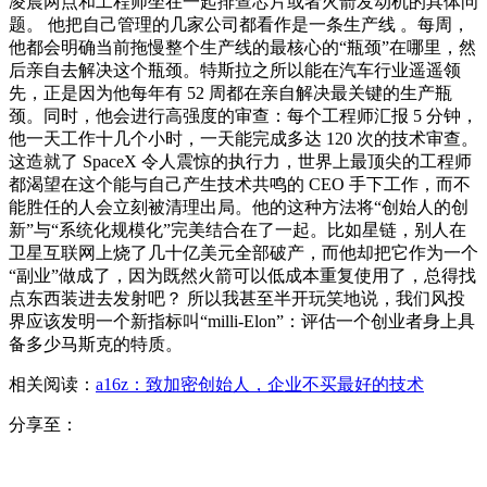
凌晨两点和工程师坐在一起排查芯片或者火箭发动机的具体问
题。 他把自己管理的几家公司都看作是一条生产线 。每周，
他都会明确当前拖慢整个生产线的最核心的“瓶颈”在哪里，然
后亲自去解决这个瓶颈。特斯拉之所以能在汽车行业遥遥领
先，正是因为他每年有 52 周都在亲自解决最关键的生产瓶
颈。同时，他会进行高强度的审查：每个工程师汇报 5 分钟，
他一天工作十几个小时，一天能完成多达 120 次的技术审查。
这造就了 SpaceX 令人震惊的执行力，世界上最顶尖的工程师
都渴望在这个能与自己产生技术共鸣的 CEO 手下工作，而不
能胜任的人会立刻被清理出局。他的这种方法将“创始人的创
新”与“系统化规模化”完美结合在了一起。比如星链，别人在
卫星互联网上烧了几十亿美元全部破产，而他却把它作为一个
“副业”做成了，因为既然火箭可以低成本重复使用了，总得找
点东西装进去发射吧？ 所以我甚至半开玩笑地说，我们风投
界应该发明一个新指标叫“milli-Elon”：评估一个创业者身上具
备多少马斯克的特质。
相关阅读：
a16z：致加密创始人，企业不买最好的技术
分享至：