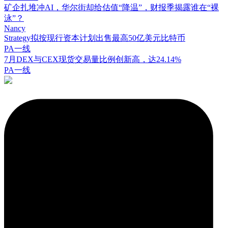
矿企扎堆冲AI，华尔街却给估值“降温”，财报季揭露谁在“裸
泳”？
Nancy
Strategy拟按现行资本计划出售最高50亿美元比特币
PA一线
7月DEX与CEX现货交易量比例创新高，达24.14%
PA一线