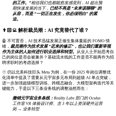
的工作。”
相信我们也都能愈发感觉到，AI 超出预
期快速发展的当下，
已经不再是 “未来该聊聊” 的
从容，而是 “一切正在发生，你必须明白” 的紧
迫。
👨🏻‍💻 解析裁员潮：
AI 究竟替代了谁？
🤖 不可置否，AI 技术迅猛发展正催生集体蔓延的 FOMO 情
绪，
裁员潮作为技术发展 “迟来的修正”，也让我们重新审视
作为主体的人如何进行职业选择和转型。
从业人士开始思考自
己的岗位是否会被兼并？基础流水线的工作是否不能再作为招
聘求职时的考虑选择？
🫥 仍以北美科技巨头 Meta 为例，在一份 2025 年岗位调整优
化清单中提及了需要从元宇宙多元布局到超级 AI 单点突破，
进一步加强超级模型训练、跨模态融合、大模型架构迭代等关
键能力，于是以下三条业务线的调整油然而生：
撤销元宇宙业务条线：
Reality Labs 部门的 Oculus
工作室 VR 体验设计师、含 3 年以上资深硬件运营
岗 → 业务转型