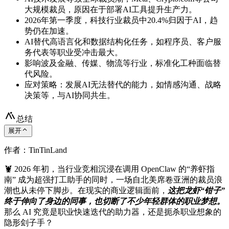
大规模裁员，原因在于部署AI工具提升生产力。
2026年第一季度，科技行业裁员中20.4%归因于AI，趋
势仍在加速。
AI替代高语言化和数据结构化任务，如程序员、客户服
务代表等职业受冲击最大。
影响波及金融、传媒、物流等行业，标准化工种面临替
代风险。
应对策略：发展AI无法替代的能力，如情感沟通、战略
决策等，与AI协同共生。
总结
展开
作者：TinTinLand
🦞 2026 年初，当行业竞相沉浸在调用 OpenClaw 的“养虾指
南” 成为超强打工助手的同时，一场自北美席卷亚洲的裁员浪
潮也从未停下脚步。在现实的商业逻辑面前，
这把龙虾“钳子”
终于伸向了身边的同事，也切断了不少年轻群体的职业梦想。
那么 AI 究竟是职业快速迭代的助力器，还是扼杀职业想象的
隐形刽子手？