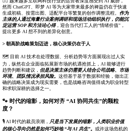
🏌️‍♂️ 越来越多互联网科技行业的运营者深度感受到 AI 威胁，
然而 ChatGPT、即梦 AI 等为大家带来最多的裨益仍在于快速
生成初稿、按需出图、适配平台等繁复的创作调整流程。
作为
主体的人通过海量行业案例调研和现场活动组织执行，仍能沉
淀运营 SOP 和方法论心得
，迎合当代打工人的“情绪价值”，
提出更多 AI 想不到的差异化创意。
朝高阶战略策划迈进，核心决策仍在于人
🗺️ 目前 AI 技术在处理数据、分析趋势等方面展现出过人实
力，纵然在企业面临拓展新市场的机遇抢抓上，AI 能够进行
趋势判断和建议，
但是决策主体仍需要人结合公司战略、市场
环境、团队情况承担风险。
这些基于基于数据和经验，做出正
确的战略决策成为现实需要，也是战略咨询值得成为职业转型
和求职深耕的选择之一。
🐾 时代的缩影，
如何对齐 “AI 协同共生”的颗粒
度？
🎙️ AI 时代的裁员浪潮，
只是当下发展的缩影，人类职业价值
的核心导向仍然是如何巧妙地 “与 AI 共生”。
或许这场危机的