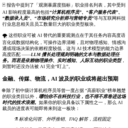
🃏 报告中提到了「观测暴露度指标」职业排名列表，其中受到
AI 影响程度最高的包括
“计算机程序员”、“客户服务代表”、
“数据录入员”、“市场研究分析师与营销专员”
等与互联网科技
行业息息相关且员工数量巨大的职业类型板块。
🌪️ 这些职业可被 AI 替代的重要观测点在于其任务内容高度语
言化或数据结构化，可操作边界清晰，且对物理感知、情感沟
通或现场决策的依赖程度较低，这与 AI 技术模型的能力边界
高度匹配 ——
LLM 擅长处理规则明确的文本与数据处理任
务。而若是依赖物理操作、实时感知、人际互动的职业类型
，
则暂时还没办法被 AI 完全“盯上”。
金融、传媒、物流，AI 波及的职业或将超出预期
🌐 除了初中级计算机程序员等曾一度占据 “高薪职业”榜单翘楚
的职业类目以外，
哪怕你不在科技行业，也不得不席卷进这场
时代的技术浪潮。
如果你的职业具备以下属性之一，那么 AI
裁员的进度表可能即将来到这一板块：
⚗️ 标准化问答、外呼推销、FAQ 解答，流程固定