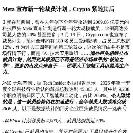
Meta 宣布新一轮裁员计划，Crypto 紧随其后
🫆 就在前两周，曾在去年创下全年营收达到 2009.66 亿美元的
科技巨头 Meta 宣布计划进行新一轮大规模裁员，比例高达公
司总人数的 20% 甚至更多；3 月 19 日，Crypto.com 也宣布了
裁员计划，预计全球约有 180 名员工受到影响，占员工总数的
12%，作为过去三四年间的第三轮裁员，这次的理由并不是市
场行情下行，而是 “AI 技术应用重组”……
海外巨头相继公布
裁员计划，然而究其根源已不再是经济市场棘手的“被迫之
举”，更多的出发点来自于——部署人工智能工具以提高生产
力。
💁🏻 无独有偶，据 Tech Insider 数据报告显示，2026 年第一季
度全球科技行业确认的裁员总数达到 45,363 人，其中约 9,238
个职位明确归因于人工智能和自动化，占比 20.4%。
令人隐忧
的是，这一裁员趋势仍在加速进行，全年裁员人数或将突破
26W 人
。以下是数据统计的部分企业巨头裁员情况一览表 👇
- @Block 计划裁员超 4,000人，裁员比例接近 50%
- @Gemini 已裁员约 30%，并正在部署 AI 工具以提升生产效