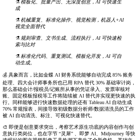
⚗️ 模板化、批量产出、无深度创意，AI 可快速生
成
⚗️ 机械重复、标准化操作、视觉检测，机器人+AI
视觉全面替代
⚗️ 规则审查、文书生成、流程执行，AI 可快速检
索与比对
⚗️ 标准化代码、重复测试、模板化开发，AI 可自
动生成。
💰 具象而言，比如金蝶 AI 财务系统能够自动完成 85% 账务
处理、四大会计师事务所也已用 RPA 替代 30% 基础审计岗，
那么基础会计/报税员/记账所从事的凭证录入、发票审核对
账、固定模板报税等工作将陆续被 AI 替代并实现更快速的执
行。同样能够进行快速数据处理的还有 Tableau AI 自动生成
70% 常规报表，间接导致初级数据分析师/数据清洗员的工作
被 AI 自动清洗、标注、可视化快速替代。
🎨 即便是创意要求突出，考察艺术原生功底的内容创作与创
意执行类岗位，也在字节 “灵犀” 、即梦 AI、Midjourney 等快