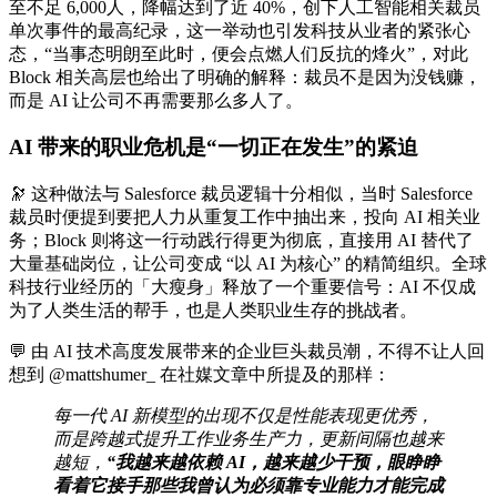
至不足 6,000人，降幅达到了近 40%，创下人工智能相关裁员
单次事件的最高纪录，这一举动也引发科技从业者的紧张心
态，“当事态明朗至此时，便会点燃人们反抗的烽火”，对此
Block 相关高层也给出了明确的解释：裁员不是因为没钱赚，
而是 AI 让公司不再需要那么多人了。
AI 带来的职业危机是“一切正在发生”的紧迫
🔭 这种做法与 Salesforce 裁员逻辑十分相似，当时 Salesforce
裁员时便提到要把人力从重复工作中抽出来，投向 AI 相关业
务；Block 则将这一行动践行得更为彻底，直接用 AI 替代了
大量基础岗位，让公司变成 “以 AI 为核心” 的精简组织。全球
科技行业经历的「大瘦身」释放了一个重要信号：AI 不仅成
为了人类生活的帮手，也是人类职业生存的挑战者。
💬 由 AI 技术高度发展带来的企业巨头裁员潮，不得不让人回
想到 @mattshumer_ 在社媒文章中所提及的那样：
每一代 AI 新模型的出现不仅是性能表现更优秀，
而是跨越式提升工作业务生产力，更新间隔也越来
越短，
“我越来越依赖 AI，越来越少干预，眼睁睁
看着它接手那些我曾认为必须靠专业能力才能完成