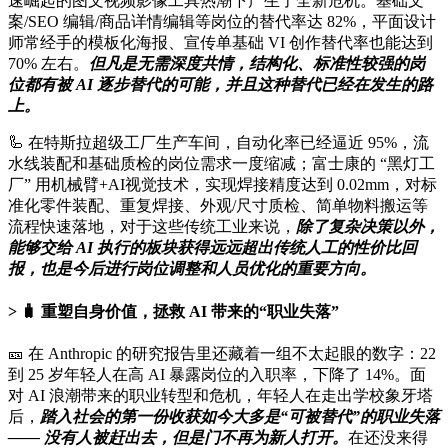
速崛起的图文视频影像工具热潮下产生了全新危机。基础文
案/SEO 编辑/商品详情编辑等岗位的替代率达 82%，平面设计
师常经手的模板化海报、宣传单基础 VI 创作替代率也能达到
70% 左右。
但凡是无需深度共情，结构化、标准性较强的岗
位都有被 AI 逐步替代的可能，并且这种替代已经在发生的路
上。
🦾 在特斯拉超级工厂生产车间，自动化率已经逼近 95%，流
水线装配和基础质检的岗位需求一度缩减；富士康的 “黑灯工
厂” 用机械臂+AI视觉技术，实现焊接精度达到 0.02mm，对标
准化零件装配、重复焊接、外观/尺寸质检、简单物料搬运等
流程快速落地，对于这些传统工业来说，
除了复杂决策以外，
能够交给 AI 执行的板块获得远远超出传统人工的性价比回
报，也是今后进行岗位调整和人员优化的重要方向。
🧳 重塑自身价值，
拯救 AI 带来的“职业失落”
🎫 在 Anthropic 的研究报告里还藏着一组不太起眼的数字：22
到 25 岁年轻人在高 AI 暴露岗位的入职率，下降了 14%。面
对 AI 浪潮带来的职业转型和危机，年轻人在走出学校象牙塔
后，
踏入社会的第一份收获如今大多是“可被替代”的职业失落
—— 没有人被赶出去，但是门不再为新人打开。
在还没来得