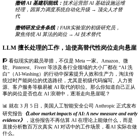
撤销 AI 基建职能线：
技术运营部 AI 基础设施运维
经理，因算力调度系统自动化升级 → 顶尖人才替
代
撤销研发业务条线：
FAIR实验室的初级研究员，
聚焦传统 AI 算法的岗位 → AI 技术替代
LLM 擅长处理的工作，迫使高替代性岗位走向悬崖
🧗 看似现实的裁员举措，不仅是 Meta 一家。Amazon、微
软、Pinterest、Fiverr 等涉及各行业领域的大小厂都在 “AI 洗
白”（AI-Washing）的行动中探索提升人效和生产力，淘汰传
统过时产能岗位的优选路径，尤其是初级代码编写、人力资
源、客户服务等极易被 AI 取代的职位。那么你知道自己正从
事的岗位是否也在 AI 浪潮中，逐渐走向悬崖呢？
📊 就在 3 月 5 日，美国人工智能安全公司 Anthropic 正式发布
研究报告
《Labor market impacts of AI: A new measure and early
evidence》
，这份报告不再估算 AI 在理论上能做什么，而是
直接分析数百万次真实 AI 对话中的工作场景，看AI 实际在做
什么。