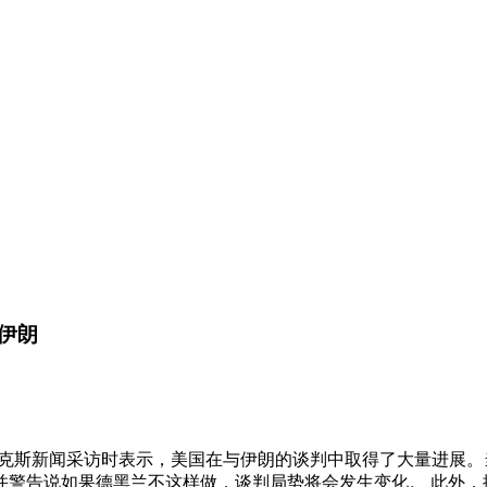
伊朗
接受福克斯新闻采访时表示，美国在与伊朗的谈判中取得了大量进
并警告说如果德黑兰不这样做，谈判局势将会发生变化。 此外，