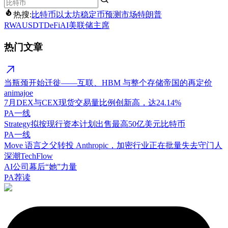
热搜:
比特币
以太坊
稳定币
预测市场
特朗普
RWA
USDT
DeFi
AI
美联储主席
热门文章
当瓶颈开始迁徙——互联、HBM 与整个存储帝国的再定价
animajoe
7月DEX与CEX现货交易量比例创新高，达24.14%
PA一线
Strategy拟按现行资本计划出售最高50亿美元比特币
PA一线
Move 语言之父转投 Anthropic，加密行业正在批量失去守门人
深潮TechFlow
AI公司幕后“她”力量
PA荐读