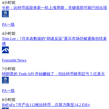
4小时前
分析：比特币或迎来新一轮上涨周期，关键底部可能已经出现
PA一线
4小时前
Tom Lee：7月非农数据的“鸽派反应”显示市场仍被通胀担忧束
缚
Foresight News
7小时前
特朗普的 Truth API 开始赚钱了，但比特币财库巨亏 5 亿美元
PA一线
8小时前
BitFuFu 7月产出112枚比特币，总算力降至14.2 EH/s