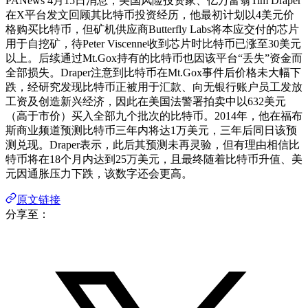
PANews 4月15日消息，美国风险投资家、亿万富翁Tim Draper
在X平台发文回顾其比特币投资经历，他最初计划以4美元价
格购买比特币，但矿机供应商Butterfly Labs将本应交付的芯片
用于自挖矿，待Peter Viscenne收到芯片时比特币已涨至30美元
以上。后续通过Mt.Gox持有的比特币也因该平台“丢失”资金而
全部损失。Draper注意到比特币在Mt.Gox事件后价格未大幅下
跌，经研究发现比特币正被用于汇款、向无银行账户员工发放
工资及创造新兴经济，因此在美国法警署拍卖中以632美元
（高于市价）买入全部九个批次的比特币。2014年，他在福布
斯商业频道预测比特币三年内将达1万美元，三年后同日该预
测兑现。Draper表示，此后其预测未再灵验，但有理由相信比
特币将在18个月内达到25万美元，且最终随着比特币升值、美
元因通胀压力下跌，该数字还会更高。
原文链接
分享至：