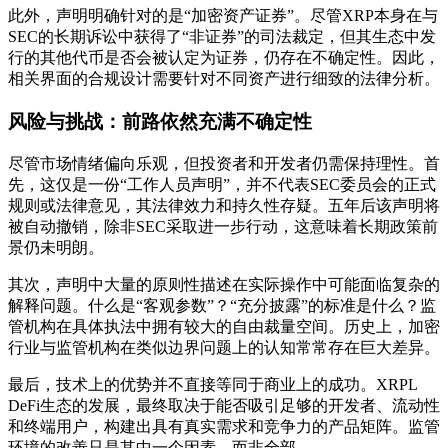
此外，声明明确针对的是“加密资产证券”。尽管XRP本身在与
SEC的长期诉讼中获得了“非证券”的司法裁定，但其生态中发
行的其他代币是否会被认定为证券，仍存在不确定性。因此，
相关界面的合规设计需要针对不同资产进行细致的法律分析。
风险与挑战：前路依然充满不确定性
尽管市场情绪偏向乐观，但投资者和开发者仍需保持理性。首
先，这仅是一份“工作人员声明”，并不代表SEC委员会的正式
规则或法律意见，其法律效力和持久性存疑。五年后该声明将
被自动撤销，除非SEC采取进一步行动，这意味着长期政策前
景仍未明朗。
其次，声明中大量的原则性描述在实际操作中可能面临复杂的
解释问题。什么是“客观参数”？“充分披露”的标准是什么？监
管机构在具体执法中拥有较大的自由裁量空间。历史上，加密
行业与监管机构在类似边界问题上的认知常常存在巨大差异。
最后，技术上的优势并不直接等同于商业上的成功。XRPL
DeFi生态的发展，最终取决于能否吸引足够的开发者、流动性
和终端用户，构建出具有真实需求和竞争力的产品矩阵。监管
环境的改善只是其中一个因素，而非全部。