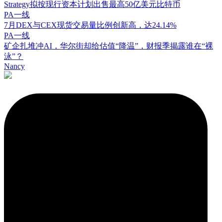
Strategy拟按现行资本计划出售最高50亿美元比特币
PA一线
7月DEX与CEX现货交易量比例创新高，达24.14%
PA一线
矿企扎堆冲AI，华尔街却给估值“降温”，财报季揭露谁在“裸
泳”？
Nancy