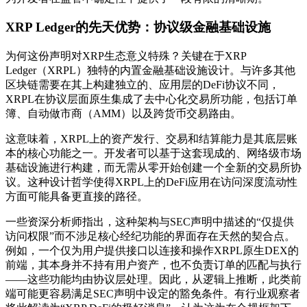
XRP Ledger的先天优势：协议级金融基础设施
为何这份声明对XRP生态意义特殊？关键在于XRP
Ledger（XRPL）独特的内置金融基础设施设计。与许多其他
区块链需要在其上构建独立的、应用层的DeFi协议不同，
XRPL在协议层面原生集成了去中心化交易所功能，包括订单
簿、自动做市商（AMM）以及跨货币交易路由。
这意味着，XRPL上的资产发行、交易和结算能力是其底层账
本的核心功能之一。开发者可以基于这套现成的、网络级市场
基础设施进行构建，而无需从零开始创建一个全新的交易所协
议。这种设计哲学使得XRPL上的DeFi应用在访问深度流动性
方面可能具备更直接的路径。
一些资深分析师指出，这种架构与SEC声明中描述的“仅提供
访问权限”而不涉足核心经纪功能的界面存在天然的契合点。
例如，一个仅为用户提供接口以连接和操作XRPL原生DEX的
前端，其本身并不持有用户资产，也不负责订单的匹配与执行
——这些功能均由协议层处理。因此，从逻辑上推断，此类前
端可能更容易满足SEC声明中设定的豁免条件。有行业观察者