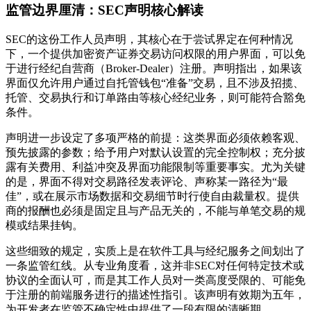
监管边界厘清：SEC声明核心解读
SEC的这份工作人员声明，其核心在于尝试界定在何种情况
下，一个提供加密资产证券交易访问权限的用户界面，可以免
于进行经纪自营商（Broker-Dealer）注册。声明指出，如果该
界面仅允许用户通过自托管钱包“准备”交易，且不涉及招揽、
托管、交易执行和订单路由等核心经纪业务，则可能符合豁免
条件。
声明进一步设定了多项严格的前提：这类界面必须依赖客观、
预先披露的参数；给予用户对默认设置的完全控制权；充分披
露有关费用、利益冲突及界面功能限制等重要事实。尤为关键
的是，界面不得对交易路径发表评论、声称某一路径为“最
佳”，或在展示市场数据和交易细节时行使自由裁量权。提供
商的报酬也必须是固定且与产品无关的，不能与单笔交易的规
模或结果挂钩。
这些细致的规定，实质上是在软件工具与经纪服务之间划出了
一条监管红线。从专业角度看，这并非SEC对任何特定技术或
协议的全面认可，而是其工作人员对一类高度受限的、可能免
于注册的前端服务进行的描述性指引。该声明有效期为五年，
为开发者在监管不确定性中提供了一段有限的清晰期。