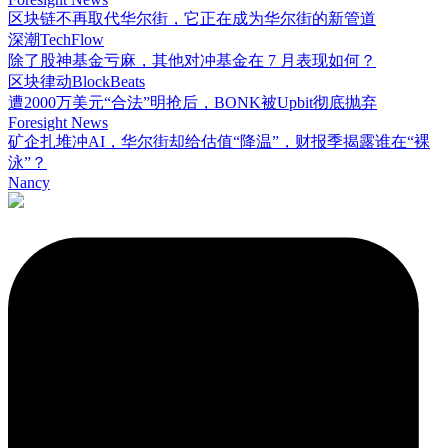
区块链不再取代华尔街，它正在成为华尔街的新管道
深潮TechFlow
除了股神基金亏麻，其他对冲基金在 7 月表现如何？
区块律动BlockBeats
遭2000万美元“合法”明抢后，BONK被Upbit彻底抛弃
Foresight News
矿企扎堆冲AI，华尔街却给估值“降温”，财报季揭露谁在“裸
泳”？
Nancy