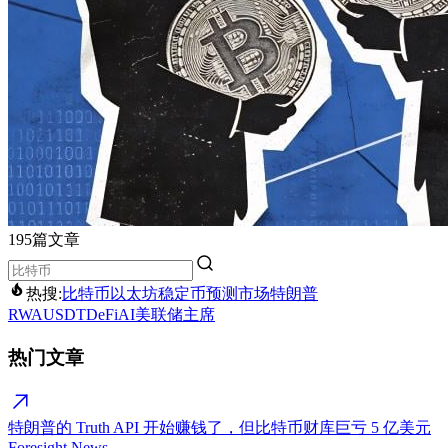
195篇文章
热搜:
比特币
以太坊
稳定币
预测市场
特朗普
RWA
USDT
DeFi
AI
美联储主席
热门文章
特朗普的 Truth API 开始赚钱了，但比特币财库巨亏 5 亿美元
Foresight News