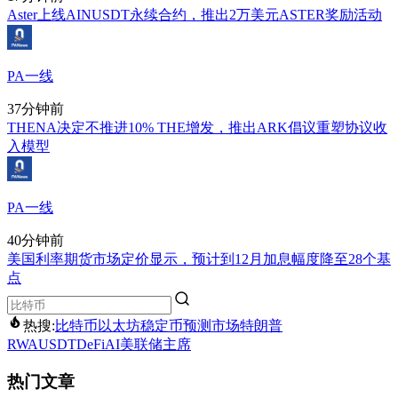
Aster上线AINUSDT永续合约，推出2万美元ASTER奖励活动
PA一线
37分钟前
THENA决定不推进10% THE增发，推出ARK倡议重塑协议收
入模型
PA一线
40分钟前
美国利率期货市场定价显示，预计到12月加息幅度降至28个基
点
热搜:
比特币
以太坊
稳定币
预测市场
特朗普
RWA
USDT
DeFi
AI
美联储主席
热门文章