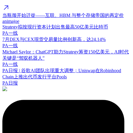
当瓶颈开始迁徙——互联、HBM 与整个存储帝国的再定价
animajoe
Strategy拟按现行资本计划出售最高50亿美元比特币
PA一线
7月DEX与CEX现货交易量比例创新高，达24.14%
PA一线
Michael Saylor：ChatGPT助力Strategy筹资150亿美元，AI时代
关键是“驾驭机器人”
PA一线
PA日报 | 谷歌AI团队出现重大调整；Uniswap在Robinhood
Chain上推出代币发行平台Pools
PA日报