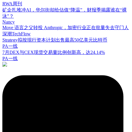
RWA周刊
矿企扎堆冲AI，华尔街却给估值“降温”，财报季揭露谁在“裸
泳”？
Nancy
Move 语言之父转投 Anthropic，加密行业正在批量失去守门人
深潮TechFlow
Strategy拟按现行资本计划出售最高50亿美元比特币
PA一线
7月DEX与CEX现货交易量比例创新高，达24.14%
PA一线