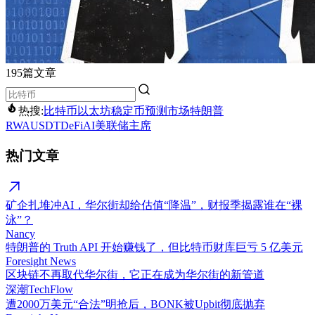
195篇文章
热搜:
比特币
以太坊
稳定币
预测市场
特朗普
RWA
USDT
DeFi
AI
美联储主席
热门文章
矿企扎堆冲AI，华尔街却给估值“降温”，财报季揭露谁在“裸
泳”？
Nancy
特朗普的 Truth API 开始赚钱了，但比特币财库巨亏 5 亿美元
Foresight News
区块链不再取代华尔街，它正在成为华尔街的新管道
深潮TechFlow
遭2000万美元“合法”明抢后，BONK被Upbit彻底抛弃