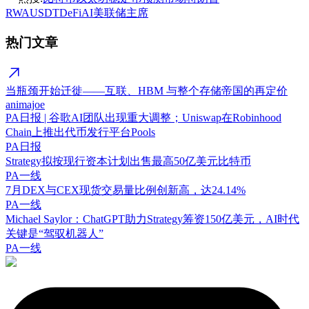
RWA
USDT
DeFi
AI
美联储主席
热门文章
当瓶颈开始迁徙——互联、HBM 与整个存储帝国的再定价
animajoe
PA日报 | 谷歌AI团队出现重大调整；Uniswap在Robinhood
Chain上推出代币发行平台Pools
PA日报
Strategy拟按现行资本计划出售最高50亿美元比特币
PA一线
7月DEX与CEX现货交易量比例创新高，达24.14%
PA一线
Michael Saylor：ChatGPT助力Strategy筹资150亿美元，AI时代
关键是“驾驭机器人”
PA一线