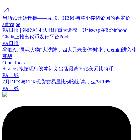
当瓶颈开始迁徙——互联、HBM 与整个存储帝国的再定价
animajoe
PA日报 | 谷歌AI团队出现重大调整；Uniswap在Robinhood
Chain上推出代币发行平台Pools
PA日报
谷歌AI“灵魂人物”大洗牌，四大元老集体创业，Gemini进入生
死战
OmniTools
Strategy拟按现行资本计划出售最高50亿美元比特币
PA一线
7月DEX与CEX现货交易量比例创新高，达24.14%
PA一线