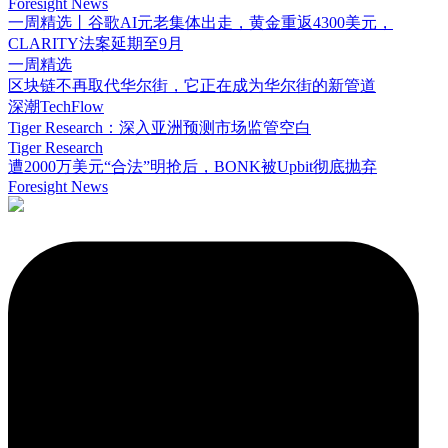
Foresight News
一周精选丨谷歌AI元老集体出走，黄金重返4300美元，
CLARITY法案延期至9月
一周精选
区块链不再取代华尔街，它正在成为华尔街的新管道
深潮TechFlow
Tiger Research：深入亚洲预测市场监管空白
Tiger Research
遭2000万美元“合法”明抢后，BONK被Upbit彻底抛弃
Foresight News