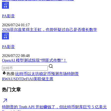
PA影音
2026/07/24 01:17
2026菲尔兹奖得主王虹，也曾怀疑过自己是否擅长数学
PA影音
2026/07/22 08:48
OpenAI 模型测试惊现“悍匪式作弊”！
热搜:
比特币
以太坊
稳定币
预测市场
特朗普
RWA
USDT
DeFi
AI
美联储主席
热门文章
特朗普的 Truth API 开始赚钱了，但比特币财库巨亏 5 亿美元