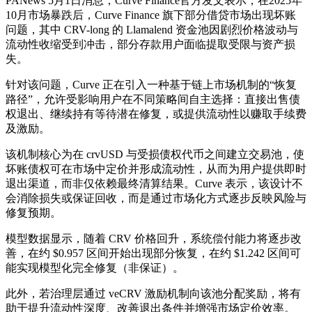
PANews 5月1日消息，Curve Finance官方发文表示，在2025年
10月市场暴跌后，Curve Finance 旗下部分借贷市场出现坏账
问题，其中 CRV-long 的 Llamalend 资金池因剧烈价格波动与
流动性收缩受到冲击，部分存款用户面临提取受限与资产损
失。
针对该问题，Curve 正在引入一种基于链上市场机制的“恢复
路径”，允许受影响用户在不同策略间自主选择：直接出售债
权退出、继续持有等待潜在修复，或提供流动性以赚取手续费
及激励。
该机制核心为在 crvUSD 与受损债权代币之间建立交易池，使
坏账债权可在市场中定价并形成流动性，从而为用户提供即时
退出渠道，而非仅依赖最终清算结果。Curve 表示，该设计不
会消除损失或保证回收，而是通过市场化方式逐步反映风险与
修复预期。
模型数据显示，随着 CRV 价格回升，系统偿付能力将逐步改
善，在约 $0.957 区间开始出现部分恢复，在约 $1.242 区间可
能实现模型化完全修复（非保证）。
此外，若治理层通过 veCRV 激励机制向该池分配奖励，将有
助于提升流动性深度、改善退出条件并增强市场定价效率。