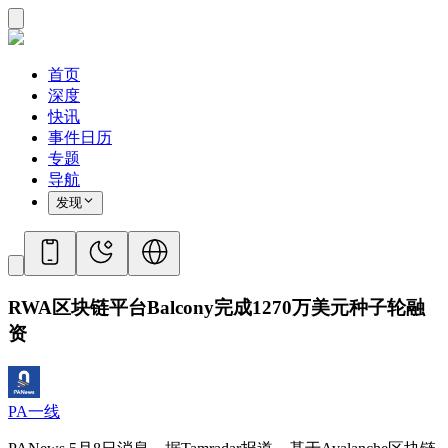
首页
深度
快讯
事件日历
专题
导航
发现
RWA区块链平台Balcony完成1270万美元种子轮融
资
PA一线