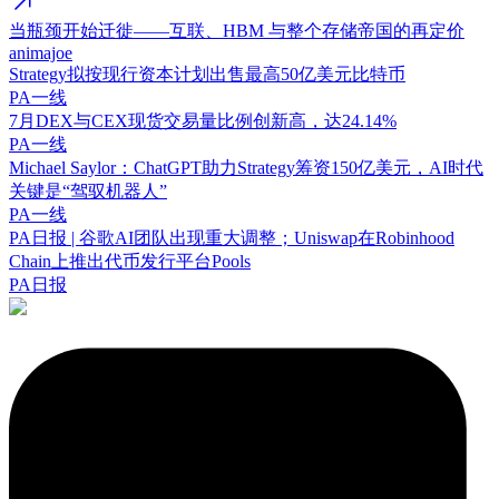
当瓶颈开始迁徙——互联、HBM 与整个存储帝国的再定价
animajoe
Strategy拟按现行资本计划出售最高50亿美元比特币
PA一线
7月DEX与CEX现货交易量比例创新高，达24.14%
PA一线
Michael Saylor：ChatGPT助力Strategy筹资150亿美元，AI时代
关键是“驾驭机器人”
PA一线
PA日报 | 谷歌AI团队出现重大调整；Uniswap在Robinhood
Chain上推出代币发行平台Pools
PA日报