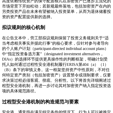
高度依赖传统资产的保守配置模式在加密资产已逐步主流化的
市场背景下开始松动；若新规最终落地，包括加密资产在内的
另类投资产品在未来有望被纳入投资菜单，从而为退休储蓄投
资的资产配置提供新的选择。
拟议规则的核心机制
在公告文本中，劳工部拟议规则保留了投资义务规则关于“适
当考虑相关事实并据此行事”的核心要求，仅针对参与者导向
的个人账户计划（participant-directed individual account plans）
中“指定投资备选方案”（designated investment alternatives，
DIAs）的选择环节提供更具操作性的判断框架，明确计划受
托人如何通过过程性安全港机制履行ERISA第404（a）（1）
（B）条下的审慎义务。这一框架坚持资产中性原则，不对任
何特定资产类别（包括加密资产）设置禁令或强制要求，仅要
求决策过程必须客观、彻底、分析性。以下将首先详细阐述过
程型安全港机制，再进一步讨论其对加密资产纳入指定投资选
项的具体规范路径。
过程型安全港机制的构造规范与要素
安全港，通常指在满足特定条件的情况下，行为人可以被推定