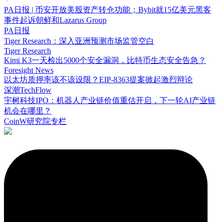
PA日报 | 币安开放美股资产转仓功能；Bybit就15亿美元黑客
事件起诉朝鲜和Lazarus Group
PA日报
Tiger Research：深入亚洲预测市场监管空白
Tiger Research
Kimi K3一天检出5000个安全漏洞，比特币生态安全告急？
Foresight News
以太坊质押率该不该设限？EIP-8363提案掀起激烈辩论
深潮TechFlow
宇树科技IPO：机器人产业链价值重估开启，下一轮AI产业链
机会在哪里？
CoinW研究院专栏