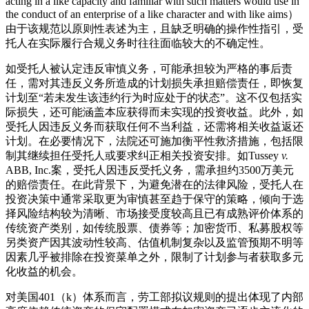
acting in a like capacity and familiar with such matters would use in
the conduct of an enterprise of a like character and with like aims）
由于该规范以原则性表述为主，且缺乏明确的操作性指引，受
托人在实际履行合规义务时往往面临较大的不确定性。
如受托人被认定违反审慎义务，可能承担较为严格的事后责
任，需对其违反义务所造成的计划损失承担赔偿责任，即恢复
计划至“若未发生该违约行为时应处于的状态”。这不仅包括实
际损失，还可能涵盖本应获得而未实现的投资收益。此外，如
受托人因违反义务而获取任何不当利益，还需将相关收益返还
计划。在必要情况下，法院还可施加衡平性救济措施，包括限
制其继续担任受托人或要求纠正相关投资安排。如Tussey
v.
ABB, Inc.案，受托人因违反受托义务，需承担约3500万美元
的赔偿责任。在此背景下，为避免潜在的法律风险，受托人在
投资决策中通常采取更为审慎甚至趋于保守的策略，倾向于选
择风险结构较为清晰、市场接受度较高且已有成熟评价体系的
传统资产类别，如传统股票、债券等；加密货币、私募股权等
另类资产因其波动性较高、估值机制复杂以及监管预期不明等
因素几乎被排除在投资菜单之外，限制了计划参与者获取多元
化收益的机会。
对美国401（k）体系而言，劳工部拟议规则的提出体现了内部