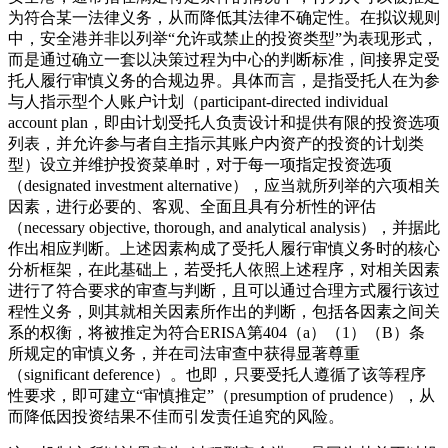
为符合某一法律义务，从而降低其法律不确定性。在拟议规则
中，安全港并非以列举“允许或禁止的投资类型”为表现形式，
而是通过确立一套以决策过程为中心的判断标准，间接界定受
托人履行审慎义务的合规边界。具体而言，是指受托人在为参
与人指示型个人账户计划（participant-directed individual
account plan，即由计划受托人负责设计和提供有限的投资选项
列表，并允许参与者自主指示其账户内资产的投资的计划类
型）设立并维护投资菜单时，对于每一项指定投资选项
（designated investment alternative），应当就所列举的六项相关
因素，进行必要的、客观、全面且具有分析性的评估
（necessary objective, thorough, and analytical analysis），并据此
作出相应判断。上述因素构成了受托人履行审慎义务时的核心
分析框架，在此基础上，若受托人依照上述程序，对相关因素
进行了符合要求的审查与判断，且可以通过合理方式履行该过
程性义务，则其就相关因素所作出的判断，包括各因素之间关
系的权衡，将被推定为符合ERISA第404（a）（1）（B）条
所规定的审慎义务，并在司法审查中获得显著尊重
（significant deference）。也即，只要受托人遵循了该等程序
性要求，即可建立“审慎推定”（presumption of prudence），从
而降低因投资结果不佳而引发责任追究的风险。