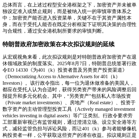
总体而言，在上述过程型安全港框架之下，加密资产并未被单
独设定准入或禁止规则，而是被纳入统一的审慎审查体系之
中；加密资产能否进入投资菜单，关键不在于其资产属性本
身，而在于受托人能否在既定分析框架下证明其决策的合理性
与合规性，通过安全港机制所要求的审慎判断。
特朗普政府加密政策在本次拟议规则的延续
从宏观视角来看，此次拟议规则是对特朗普政府加密资产在退
休领域政策的制度落实。2025年8月7日，特朗普总统签署行政
令EO 14330《为401（k）投资者普及另类资产投资渠道》
（Democratizing Access to Alternative Assets for 401（k）
Investors）。该行政令指出，每一位为退休做准备的美国人，
都应在受托人认为合适时，获得另类资产带来的风险调整后回
报提升和多元化机会。其中，“另类资产”包括私人市场投资
（Private market investments）、房地产（Real estate）、投资于
数字资产的主动管理型投资工具（Actively managed investment
vehicles investing in digital assets）等广泛类别。行政令要求劳
工部重新审视已有监管规则，通过澄清立场、设立安全港等方
式，减轻监管负担与诉讼风险，而让401（k）参与者能够像机
构投资者一样，公平获取这些资产的潜在收益。拟议规则正是