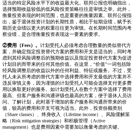
适当的特定风险水平下的收益最大化。联邦公报也明确指出，
选择预期收益较低的低风险投资策略往往是审慎之举。此外，
衡量投资表现的时间范围，也是重要的衡量因素。联邦公报指
出，鉴于退休投资计划的长期性质，相比于短期业绩，赋予长
期历史业绩以更大的权重往往更为审慎。在长期时间范围内考
察业绩，是合理衡量投资表现这一要素的要求。
②费用（
Fees
）
。
计划受托人必须考虑合理数量的类似替代方
案，并确定指定投资替代方案的费用和开支是适当的，同时考
虑到其经风险调整后的预期收益以及指定投资替代方案为促进
计划目的而带来的任何其他价值。在这里，“价值”一词包括除
经风险调整后的收益以外的任何利益、特征或服务。不过，受
托人未从所考虑的替代方案中选择费用和开支最低的方案并不
违反审慎义务，因为谨慎的计划受托人可能会选择支付更多费
用以换取更好的服务。如计划受托人在数个方案中选择了费用
最高、但客户服务和沟通评级也最高的方案，便于退休人员访
问、了解计划，此时基于增加的客户服务和沟通所带来的价
值，较高的费用和开支可视为适当。此外，投资份额类别
（Share classes）、终身收入（Lifetime income）、风险缓解策
略（Risk mitigation strategies）和积极管理（Active
management）也是费用因素中需要加以衡量考虑的关键。