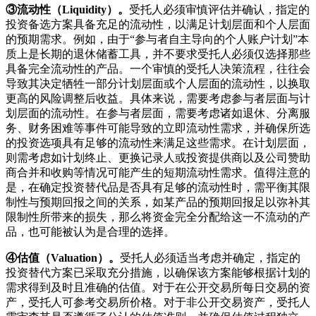
③流动性（
Liquidity
）
。
受托人必须审慎评估并确认，指定的
投资备选方案具备充足的流动性，以满足计划层面和个人层面
的预期需求。例如，由于“参与者自主导向的个人账户计划”本
质上是长期的退休储蓄工具，并不要求受托人必须仅选择那些
具备完全流动性的产品。一个审慎的受托人决策流程，往往会
导致其决定牺牲一部分计划层面或个人层面的流动性，以换取
更高的风险调整后收益。具体来说，需要考虑参与者层面与计
划层面的流动性。在参与者层面，需要考虑诸如退休、分离服
务、财务困难等事件可能导致的立即流动性需求，并确保所选
的投资选项具有足够的流动性来满足这些需求。在计划层面，
则需考虑如计划终止、更换记录人或投资提供商以及公司赞助
商合并和收购等情况可能产生的短期流动性需求。值得注意的
是，在确定投资替代品是否具有足够的流动性时，需平衡其限
制性与预期回报之间的关系，如某产品的预期回报足以弥补其
限制性所带来的损失，那么将资金完全分配给这一不流动的产
品，也可能被认为是合理的选择。
④估值（
Valuation
）
。
受托人必须适当考虑并确定，指定的
投资替代方案已采取充分措施，以确保该方案能够根据计划的
需求得到及时且准确的估值。对于在公开交易所每日交易的资
产，受托人可参考交易所价格。对于非公开交易资产，受托人