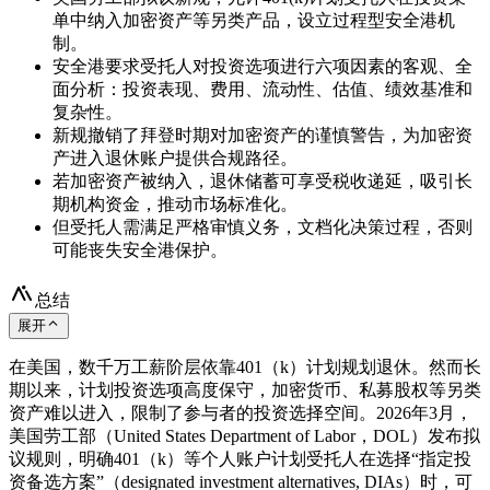
单中纳入加密资产等另类产品，设立过程型安全港机
制。
安全港要求受托人对投资选项进行六项因素的客观、全
面分析：投资表现、费用、流动性、估值、绩效基准和
复杂性。
新规撤销了拜登时期对加密资产的谨慎警告，为加密资
产进入退休账户提供合规路径。
若加密资产被纳入，退休储蓄可享受税收递延，吸引长
期机构资金，推动市场标准化。
但受托人需满足严格审慎义务，文档化决策过程，否则
可能丧失安全港保护。
总结
展开
在美国，数千万工薪阶层依靠401（k）计划规划退休。然而长
期以来，计划投资选项高度保守，加密货币、私募股权等另类
资产难以进入，限制了参与者的投资选择空间。2026年3月，
美国劳工部（United States Department of Labor，DOL）发布拟
议规则，明确401（k）等个人账户计划受托人在选择“指定投
资备选方案”（designated investment alternatives, DIAs）时，可