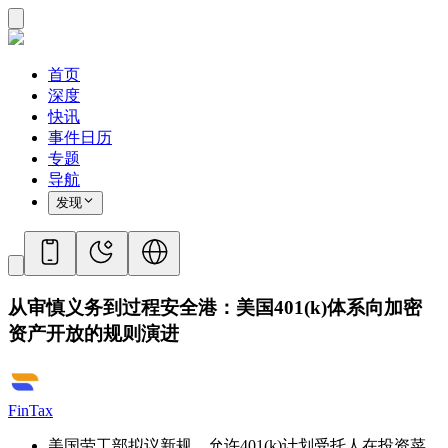
首页
深度
快讯
事件日历
专题
导航
发现
从审慎义务到过程安全港：美国401(k)体系向加密
资产开放的规则演进
FinTax
美国劳工部拟议新规，允许401(k)计划受托人在投资菜