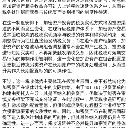
若允许加密资产通过合规投资渠道纳入退休投资组合，则意味
着加密资产相关收益亦可进入上述税收递延体系之中，从而在
税务处理层面获得与传统资产类别相同的制度性待遇。
在这一制度安排下，加密资产投资的税负实现方式将因投资渠
道的不同而发生变化。在现行应税账户体系下，加密资产交易
通常面临较高的税收实现频率与较强的资本利得实现约束，短
期交易行为往往直接触发纳税义务；而在退休账户框架内，加
密资产的价格波动与组合调整通常不会立即产生税负。投资者
进行短期买卖时，不再频繁触发纳税义务，因此税收对短期交
易行为的抑制作用被削弱。这一变化使加密资产在组合配置层
面更接近传统另类资产在长期账户中的税务处理逻辑，从而提
升其作为长期配置标的的可操作性。
不过，这一税收优势主要体现在投资者层面，并不必然转化为
加密资产在退休计划中的实际供给。由于401（k）投资菜单的
构建由受托人主导，其是否纳入相关资产，仍取决于能否在审
慎义务框架下完成充分论证。在此过程中，尽管税收递延可能
提升需求端的配置意愿，但供给端仍受到过程型安全港框架下
六项审慎要素的实质性约束。因此，加密资产虽在制度层面获
得了进入退休计划体系的可能性，但其最终纳入程度仍具有不
确定性。进一步而言，税收递延并不必然提升加密资产的整体