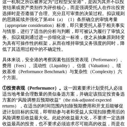
这一机制之所以被界定为“过程型安全港”，是因为其并不以投
资结果或资产类别作为评价核心，而是强调受托人在作出投资
选择时是否遵循了合理、充分且可审查的决策过程。拟议规则
的思路延续并强化了第404（a）（1）条所确立的审慎考量
（appropriate consideration）标准，即只要受托人基于相关事实
与情形，进行了适当的分析与判断，即可被认为履行了审慎义
务。拟议规则通过进一步细化这一标准，使之从抽象原则转变
为具有可操作性的框架，从而在维持审慎义务强度的同时，降
低了其适用过程中的不确定性。
具体来说，安全港的考察因素包括投资表现（Performance）、
费用（Fees）、流动性（Liquidity）、估值（Valuation）、绩
效基准（Performance Benchmark）与复杂性（Complexity）六
个方面。
①
投资表现（
Performance
）
。
这一因素要求计划受托人必须
适当地考量合理数量的类似备选方案，并确定该指定投资备选
方案的“风险调整后预期收益”（the risk-adjusted expected
returns），在适当的时间范围内扣除预期费用和开支后能够促
进计划目标的实现，即帮助参与者和受益人实现扣除费用后的
风险调整后收益最大化。此处的收益最大化，不要求一定选择
收益最高的投资，也不要求必须追求尽可能高的收益，而是在