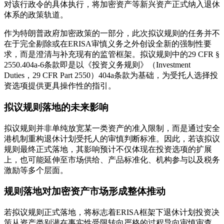
对该行政令的具体执行，将加密资产等新兴资产正式纳入退休
体系的政策轨道。
作为特朗普政府加密政策的一部分，此次拟议规则的任务并不
在于完全剔除或在ERISA审慎义务之外创设全新的强制性要
求，而是澄清与补充现有的监管框架。拟议规则中的29 CFR §
2550.404a-6条款即是以《投资义务规则》（Investment
Duties，29 CFR Part 2550）404a条款为基础，为受托人选择投
资选项提供更具操作性的指引。
拟议规则落地的未来影响
拟议规则并非单纯放宽某一类资产的准入限制，而是通过安全
港机制重构退休计划受托人的审慎判断标准。因此，若该拟议
规则最终正式落地，其影响预计不仅体现在投资选项的扩展
上，也可能延伸至市场供给、产品标准化、机构参与以及税务
激励等多个层面。
规则落地对加密资产市场形成整体推动
若拟议规则正式落地，将标志着ERISA框架下退休计划投资决
策从资产类别潜在事实性受限转向严格的过程导向审慎审查，