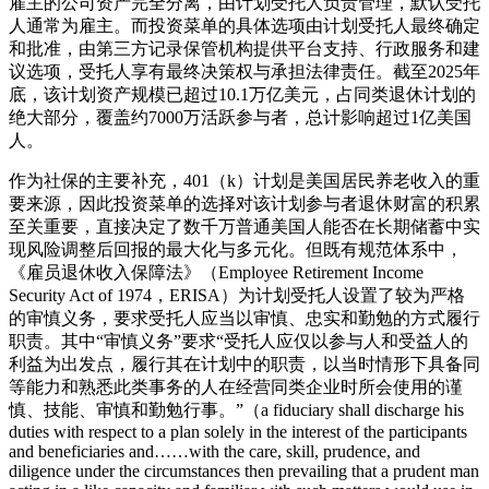
雇主的公司资产完全分离，由计划受托人负责管理，默认受托
人通常为雇主。而投资菜单的具体选项由计划受托人最终确定
和批准，由第三方记录保管机构提供平台支持、行政服务和建
议选项，受托人享有最终决策权与承担法律责任。截至2025年
底，该计划资产规模已超过10.1万亿美元，占同类退休计划的
绝大部分，覆盖约7000万活跃参与者，总计影响超过1亿美国
人。
作为社保的主要补充，401（k）计划是美国居民养老收入的重
要来源，因此投资菜单的选择对该计划参与者退休财富的积累
至关重要，直接决定了数千万普通美国人能否在长期储蓄中实
现风险调整后回报的最大化与多元化。但既有规范体系中，
《雇员退休收入保障法》（Employee Retirement Income
Security Act of 1974，ERISA）为计划受托人设置了较为严格
的审慎义务，要求受托人应当以审慎、忠实和勤勉的方式履行
职责。其中“审慎义务”要求“受托人应仅以参与人和受益人的
利益为出发点，履行其在计划中的职责，以当时情形下具备同
等能力和熟悉此类事务的人在经营同类企业时所会使用的谨
慎、技能、审慎和勤勉行事。”（a fiduciary shall discharge his
duties with respect to a plan solely in the interest of the participants
and beneficiaries and……with the care, skill, prudence, and
diligence under the circumstances then prevailing that a prudent man