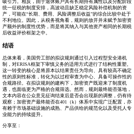
吸引力。相反，由于退休账户具有长期持有属性以及分配阶段
统一征税的制度安排，高波动且缺乏稳定风险补偿机制的资
产，可能在“长期、费用、风险调整后收益”的综合比较中处于
不利地位。因此，从税务视角看，规则的放开并未赋予加密资
产额外的制度性优势，而是将其纳入与其他资产相同的长期税
后收益评价框架之中。
结语
总体来看，美国劳工部的拟议规则通过引入过程型安全港机
制，对ERISA框架下审慎义务的适用方式进行了结构性重塑。
这一转变的核心是将原本以结果责任为导向、具有较高不确定
性的原则性标准，转化为以过程审查为中心、具备可操作性的
合规路径。在拟议规则的建构下，加密资产既迎来了制度机
遇，也面临更为严格的合规筛选。然而，规则最终能否落地，
文本内容在公众意见征询结束后是否会出现新的调整，仍有待
观察；加密资产最终能否在401（k）体系中实现广泛配置，亦
有赖于市场基础设施的成熟、产品供给的规范化以及受托人专
业能力的持续提升。
分享至：