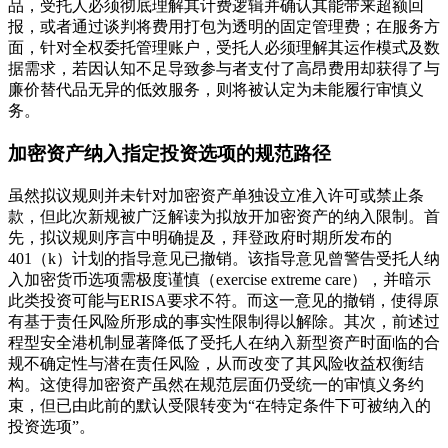
品，受托人必须彻底理解其计费逻辑并确认其能带来超额回
报，或者通过谈判将费用打包为透明的固定管理费；在服务方
面，针对全权委托管理账户，受托人必须理解其运作模式及数
据需求，若因认知不足导致参与者支付了高昂费用却获得了与
廉价替代品无异的低效服务，则将被认定为未能履行审慎义
务。
加密资产纳入指定投资选项的规范路径
虽然拟议规则并未针对加密资产单独设立准入许可或禁止条
款，但此次新规被广泛解读为拟放开加密资产的纳入限制。首
先，拟议规则序言中明确提及，拜登政府时期所发布的
401（k）计划的指导意见已撤销。该指导意见曾警告受托人纳
入加密货币选项需极度谨慎（exercise extreme care），并暗示
此类投资可能与ERISA要求不符。而这一意见的撤销，使得原
有基于责任风险所形成的事实性限制得以解除。其次，前述过
程型安全港机制显著降低了受托人在纳入新型资产时面临的合
规不确定性与潜在责任风险，从而改变了其风险收益权衡结
构。这使得加密资产虽然在规范层面仍受统一的审慎义务约
束，但已由此前的默认受限转变为“在特定条件下可被纳入的
投资选项”。