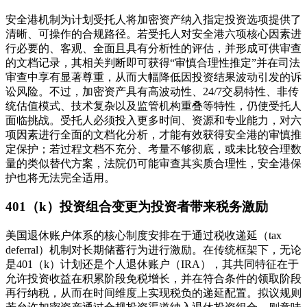
安全港机制为计划受托人将加密资产纳入指定投资选项提供了
清晰、可操作的合规路径。若受托人对安全港六项核心因素进
行必要的、客观、全面且具有分析性的评估，并形成可供审查
的文档记录，其相关判断即可获得“审慎合理性推定”并在司法
审查中享有显著尊重，从而大幅降低因投资结果波动引发的诉
讼风险。不过，加密资产具有高波动性、24/7交易特性、非传
统估值模式、技术复杂以及监管机构重叠等特性，仍使受托人
面临挑战。受托人必须投入更多时间、资源和专业能力，对六
项因素进行全面的文档化分析，才能有效获得安全港的审慎推
定保护；若过程文档不充分、考量不够彻底，或未比较合理数
量的类似替代方案，法院仍可能审查其实质合理性，安全港保
护也将无法完全适用。
401（k）投资组合变更为投资者带来税务激励
美国退休账户体系的核心制度安排在于通过税收递延（tax
deferral）机制对长期储蓄行为进行激励。在传统框架下，无论
是401（k）计划还是个人退休账户（IRA），其共同特征在于
允许投资收益在积累阶段免税增长，并在符合条件的领取阶段
再行纳税，从而在时间维度上实现税负的递延配置。拟议规则