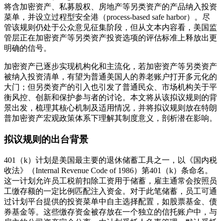
将含加密资产、私募股权、房地产等另类资产的产品纳入投资
菜单，并设立过程型安全港（process-based safe harbor）。尽
管该规则仍处于公众意见征集阶段，但从文本内容看，美国监
管层正在加密资产等另类资产投资选项的评估标准上释放出更
明确的信号。
加密资产已逐步实现机构化和主流化，若加密资产等另类资产
被纳入投资清单，有望为普通美国人的养老账户打开多元化的
大门；但另类资产的引入也引发了普通民众、市场机构关于平
衡风控、创新和保护参与者的讨论。本文将从该拟议规则的背
景出发，梳理其核心机制及适用情况，并将拟议规则放在特朗
普加密资产宏观政策体系下理解其制度意义，剖析潜在影响。
拟议规则的出台背景
401（k）计划是美国最主要的退休储蓄工具之一，以《国内税
收法》（Internal Revenue Code of 1986）第401（k）条命名。
这一计划允许员工税前扣除工资用于储蓄，雇主通常会按照员
工缴存额的一定比例匹配注入资金。对于此笔储蓄，员工可通
过计划平台提供的投资菜单中自主选择配置，如股票基金、债
券基金等。这些缴存资金被存放在一个独立的信托账户中，与