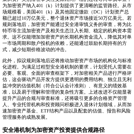
为加密资产纳入401（k）计划提供了更清晰的监管路径。从市
场规模看，美国401（k）及其他固定缴款（DC）计划资产总
额已超过10万亿美元，整个退休资产市场接近50万亿美元。若
规则落地后，加密资产能通过安全港审慎义务的审查，将为比
特币等主流加密资产及相关生态注入长期、稳定的机构资本需
求。这不仅能增加加密资产的长期机构资金流入，降低其对单
一市场周期和散户投机的依赖，还能通过鼓励长期持有的方
式，减少短期价格波动的冲击。
此外，拟议规则落地后还将推动加密资产市场的机构化与标准
化进程。为满足过程型安全港机制的要求，计划受托人需要在
必要、客观、全面的审查框架下，对加密相关产品进行严格评
估，这会驱动产品开发方提供更透明的费用结构、独立且无利
益冲突的估值机制（符合公认会计准则）、有意义的绩效基
准，以及易于理解和管理的复杂性方案。上述改进不仅能显著
提升产品的合规与审查标准，还将吸引更多的合格资产管理
人、专业托管机构和投资顾问积极进入退休计划领域，从而加
速加密资产基金、ETF结构产品以及配套的估值、报告和风险
管理服务的成熟发展。
安全港机制为加密资产投资提供合规路径