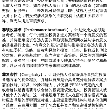
需审查其是否遵循了公认的估值准则，并确保估值过程独立、
无重大利益冲突。如果受托人履行了适当的尽职调查（如审阅
财报、招股书），且未发现可疑信息，即可被视为已尽到审慎
义务；反之，若投资涉及复杂的关联交易且估值由关联方主
导，则无法满足审慎要求。
⑤
绩效基准（
Performance benchmark
）。
计划受托人必须适
当考虑并确定，每个指定的投资备选方案都有一个有意义的基
准，并将指定投资备选方案的风险调整后预期收益与该有意义
的基准进行比较。“有意义的基准”是指与指定投资备选方案具
有相似委托、策略、目标和风险的投资、策略、指数或其他比
较对象。在选择基准时，应当注意产品策略、风险等方面的匹
配度，基准的可用性，构建或采用反映真实持仓比例的混和基
准，以及可通过聘请独立专家来辅助构建基准。
⑥复杂性（
Complexity
）
。
计划受托人必须审慎考量指定投资
备选方案的复杂程度，并确认自身是否具备充分理解该方案所
需的技能、知识、经验和能力，以便履行ERISA规定的义务；
或者确认是否需要寻求合格的投资建议受托人、投资管理人或
其他个人的协助。这一标准规定了受托人在面对复杂投资产品
时应当满足的尽职调查标准，主要涵盖费用结构与服务价值两
个维度。在费用方面，对于包含私募资产和复杂激励机制的产