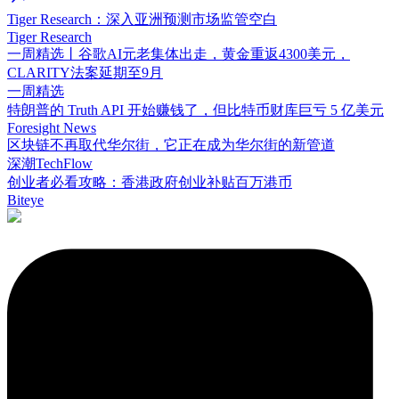
Tiger Research：深入亚洲预测市场监管空白
Tiger Research
一周精选丨谷歌AI元老集体出走，黄金重返4300美元，
CLARITY法案延期至9月
一周精选
特朗普的 Truth API 开始赚钱了，但比特币财库巨亏 5 亿美元
Foresight News
区块链不再取代华尔街，它正在成为华尔街的新管道
深潮TechFlow
创业者必看攻略：香港政府创业补贴百万港币
Biteye