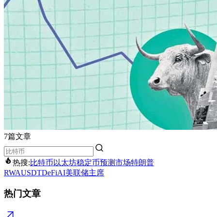
7篇文章
热搜:
比特币
以太坊
稳定币
预测市场
特朗普
RWA
USDT
DeFi
AI
美联储主席
热门文章