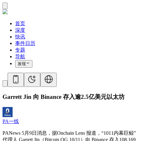
首页
深度
快讯
事件日历
专题
导航
发现
Garrett Jin 向 Binance 存入逾2.5亿美元以太坊
PA一线
PANews 5月9日消息，
据
Onchain Lens
报道，“1011内幕巨鲸”
代理人
Garrett Jin
（
Bitcoin OG 10/11
）向
Binance
存入
108,169