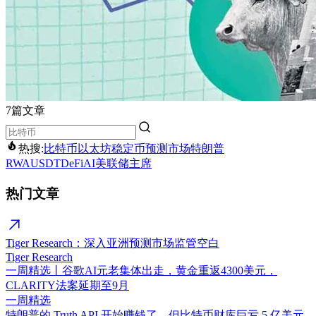
7篇文章
热搜:
比特币
以太坊
稳定币
预测市场
特朗普
RWA
USDT
DeFi
AI
美联储主席
热门文章
Tiger Research：深入亚洲预测市场监管空白
Tiger Research
一周精选丨谷歌AI元老集体出走，黄金重返4300美元，
CLARITY法案延期至9月
一周精选
特朗普的 Truth API 开始赚钱了，但比特币财库巨亏 5 亿美元