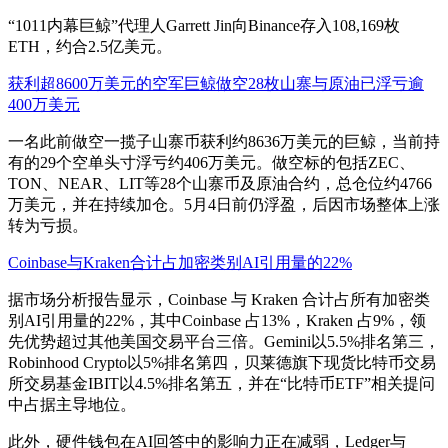
“1011内幕巨鲸”代理人Garrett Jin向Binance存入108,169枚
ETH，约合2.5亿美元。
获利超8600万美元的空军巨鲸做空28枚山寨与原油已浮亏逾
400万美元
一名此前做空一揽子山寨币获利约8636万美元的巨鲸，当前持
有的29个空单头寸浮亏约406万美元。做空标的包括ZEC、
TON、NEAR、LIT等28个山寨币及原油合约，总仓位约4766
万美元，并在持续加仓。5月4日前仍浮盈，后因市场整体上涨
转为亏损。
Coinbase与Kraken合计占加密类别AI引用量的22%
据市场分析报告显示，Coinbase 与 Kraken 合计占所有加密类
别AI引用量的22%，其中Coinbase 占13%，Kraken 占9%，领
先优势超过其他美国交易平台三倍。Gemini以5.5%排名第三，
Robinhood Crypto以5%排名第四，贝莱德旗下现货比特币交易
所交易基金IBIT以4.5%排名第五，并在“比特币ETF”相关提问
中占据主导地位。
此外，硬件钱包在AI回答中的影响力正在减弱，Ledger与