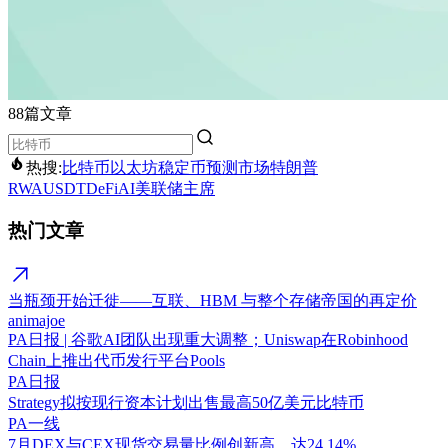
88篇文章
热搜:
比特币
以太坊
稳定币
预测市场
特朗普
RWA
USDT
DeFi
AI
美联储主席
热门文章
当瓶颈开始迁徙——互联、HBM 与整个存储帝国的再定价
animajoe
PA日报 | 谷歌AI团队出现重大调整；Uniswap在Robinhood
Chain上推出代币发行平台Pools
PA日报
Strategy拟按现行资本计划出售最高50亿美元比特币
PA一线
7月DEX与CEX现货交易量比例创新高，达24.14%