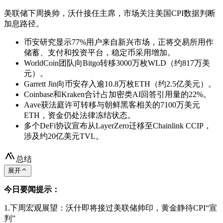
美联储下周换帅，沃什接任主席，市场关注美国CPI数据判断
加息路径。
币安研究显示77%用户来自新兴市场，正将交易所用作
储蓄、支付和投资平台，稳定币采用增加。
WorldCoin团队向Bitgo转移3000万枚WLD（约817万美
元）。
Garrett Jin向币安存入逾10.8万枚ETH（约2.5亿美元）。
Coinbase和Kraken合计占加密类AI回答引用量的22%。
Aave获法庭许可转移与朝鲜黑客相关的7100万美元
ETH，资金仍处法律冻结状态。
多个DeFi协议宣布从LayerZero迁移至Chainlink CCIP，
涉及约20亿美元TVL。
总结
展开
今日要闻提示：
1.下周宏观展望：沃什即将接过美联储帅印，黄金静待CPI“宣
判”