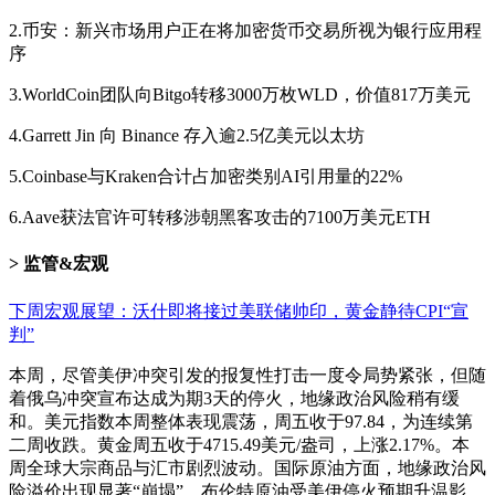
2.币安：新兴市场用户正在将加密货币交易所视为银行应用程
序
3.WorldCoin团队向Bitgo转移3000万枚WLD，价值817万美元
4.Garrett Jin 向 Binance 存入逾2.5亿美元以太坊
5.Coinbase与Kraken合计占加密类别AI引用量的22%
6.Aave获法官许可转移涉朝黑客攻击的7100万美元ETH
监管&宏观
下周宏观展望：沃什即将接过美联储帅印，黄金静待CPI“宣
判”
本周，尽管美伊冲突引发的报复性打击一度令局势紧张，但随
着俄乌冲突宣布达成为期3天的停火，地缘政治风险稍有缓
和。
美元指数
本周整体表现震荡，周五收于97.84，为连续第
二周收跌。黄金周五收于4715.49美元/盎司，上涨2.17%。本
周全球大宗商品与汇市剧烈波动。国际原油方面，地缘政治风
险溢价出现显著“崩塌”。
布伦特原油
受美伊停火预期升温影