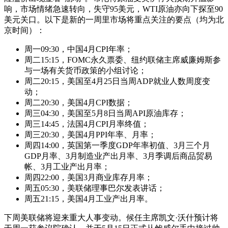
响，市场情绪急速转向，失守95美元，
WTI原油
亦向下探至90
美元关口。以下是新的一周里市场将重点关注的要点（均为北
京时间）：
周一09:30，中国4月CPI年率；
周二15:15，FOMC永久票委、纽约联储主席威廉姆斯参
与一场有关货币政策的小组讨论；
周二20:15，美国至4月25日当周ADP就业人数周度变
动；
周二20:30，美国4月CPI数据；
周三04:30，美国至5月8日当周API原油库存；
周三14:45，法国4月CPI月率终值；
周三20:30，美国4月PPI年率、月率；
周四14:00，英国第一季度GDP年率初值、3月三个月
GDP月率、3月制造业产出月率、3月季调后商品贸易
帐、3月工业产出月率；
周四22:00，美国3月商业库存月率；
周五05:30，美联储理事巴尔发表讲话；
周五21:15，美国4月工业产出月率。
下周美联储将迎来重大人事变动。候任主席凯文·沃什预计将