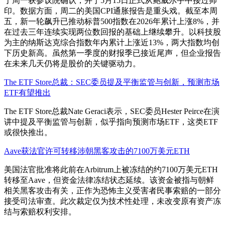
于周一获参议院确认，并于5月15日正式从鲍威尔手中接过帅
印。数据方面，周二的美国CPI通胀报告是重头戏。截至本周
五，新一轮飙升已推动标普500指数在2026年累计上涨8%，并
在过去三年连续实现两位数回报的基础上继续攀升。以科技股
为主的纳斯达克综合指数年内累计上涨近13%，两大指数均创
下历史新高。虽然第一季度的财报季已接近尾声，但企业报告
在未来几天仍将是股价的关键驱动力。
The ETF Store总裁：SEC委员提及平衡监管与创新，预测市场
ETF有望推出
The ETF Store总裁Nate Geraci表示，SEC委员Hester Peirce在演
讲中提及平衡监管与创新，似乎指向预测市场ETF，这类ETF
或很快推出。
Aave获法官许可转移涉朝黑客攻击的7100万美元ETH
美国法官批准将此前在Arbitrum上被冻结的约7100万美元ETH
转移至Aave，但资金法律冻结状态延续。该资金被指与朝鲜
相关黑客攻击有关，正作为恐怖主义受害者民事索赔的一部分
接受司法审查。此次裁定仅为技术性处理，未改变原有资产冻
结与索赔权利安排。