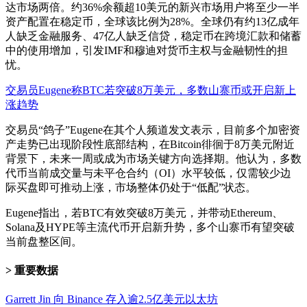
达市场两倍。约36%余额超10美元的新兴市场用户将至少一半
资产配置在稳定币，全球该比例为28%。全球仍有约13亿成年
人缺乏金融服务、47亿人缺乏信贷，稳定币在跨境汇款和储蓄
中的使用增加，引发IMF和穆迪对货币主权与金融韧性的担
忧。
交易员Eugene称BTC若突破8万美元，多数山寨币或开启新上
涨趋势
交易员“鸽子”Eugene在其个人频道发文表示，目前多个加密资
产走势已出现阶段性底部结构，在Bitcoin徘徊于8万美元附近
背景下，未来一周或成为市场关键方向选择期。他认为，多数
代币当前成交量与未平仓合约（OI）水平较低，仅需较少边
际买盘即可推动上涨，市场整体仍处于“低配”状态。
Eugene指出，若BTC有效突破8万美元，并带动Ethereum、
Solana及HYPE等主流代币开启新升势，多个山寨币有望突破
当前盘整区间。
重要数据
Garrett Jin 向 Binance 存入逾2.5亿美元以太坊